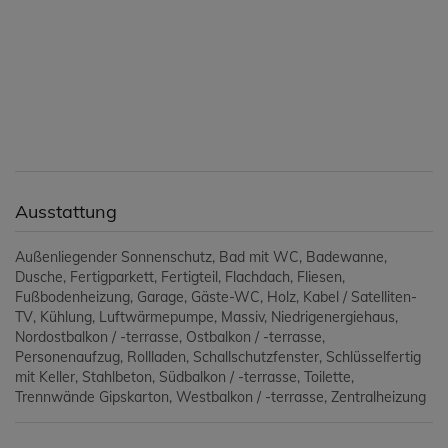
Ausstattung
Außenliegender Sonnenschutz
Bad mit WC
Badewanne
Dusche
Fertigparkett
Fertigteil
Flachdach
Fliesen
Fußbodenheizung
Garage
Gäste-WC
Holz
Kabel / Satelliten-
TV
Kühlung
Luftwärmepumpe
Massiv
Niedrigenergiehaus
Nordostbalkon / -terrasse
Ostbalkon / -terrasse
Personenaufzug
Rollladen
Schallschutzfenster
Schlüsselfertig
mit Keller
Stahlbeton
Südbalkon / -terrasse
Toilette
Trennwände Gipskarton
Westbalkon / -terrasse
Zentralheizung