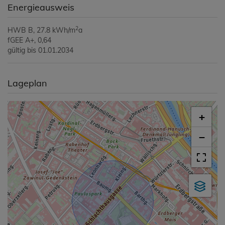
Energieausweis
2
HWB
B, 27.8 kWh/m
a
fGEE
A+, 0,64
gültig bis
01.01.2034
Lageplan
+
−