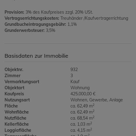
Provision:
3% des Kaufpreises zzgl. 20% USt.
Vertragserrichtungskosten:
Treuhänder /Kaufvertragerrichtung
Grundbucheintragungsgebühr:
1,1%
Grunderwerbsteuer:
3,5%
Basisdaten zur Immobilie
Objektnr.
932
Zimmer
3
Vermarktungsart
Kauf
Objektart
Wohnung
Kaufpreis
425.000,00 €
Nutzungsart
Wohnen
Gewerbe
Anlage
2
Fläche
ca. 62,49 m
2
Wohnfläche
ca. 62,49 m
2
Nutzfläche
ca. 68,54 m
2
Kellerfläche
ca. 1,03 m
2
Loggiafläche
ca. 4,15 m
2