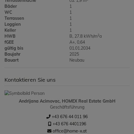
Terrassenfläche
ca. 1,9 m
Bäder
1
WC
1
Terrassen
1
Loggien
1
Keller
1
2
HWB
B, 27.8 kWh/m
a
fGEE
A+, 0,64
gültig bis
01.01.2034
Baujahr
2025
Bauart
Neubau
Kontaktieren Sie uns
Andrijana Acimovac, HOMEX Real Estate GmbH
Geschäftsführung
+43 676 44 011 96
+43 676 4401196
office@home-x.at