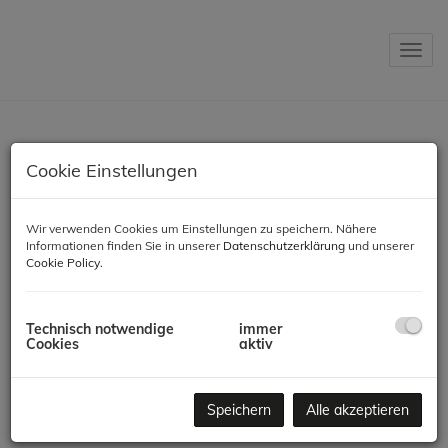
Navig
Cookie Einstellungen
Wir verwenden Cookies um Einstellungen zu speichern. Nähere
Informationen finden Sie in unserer
Datenschutzerklärung
und unserer
Cookie Policy
.
HOMEX DESIGN STUDIO
Technisch notwendige
immer
Lebensfreude beginnt Zuhause. Räume zum Wohlfühlen, zum
Cookies
aktiv
Genießen und Entspannen – ein Lebensraum. Diesen Raum nach
Ihren Visionen zu gestalten ist unsere Aufgabe und
Leidenschaft.
Speichern
Alle akzeptieren
„MASSGESCHNEIDERT, INDIVIDUELL UND