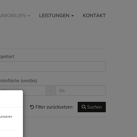
IMMOBILIEN
LEISTUNGEN
KONTAKT
jektart
hnfläche (von/bis)
-
Filter zurücksetzen
Suchen
unserer