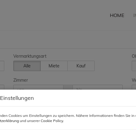
HOME
Vermarktungsart
Ob
Alle
Miete
Kauf
Zimmer
Wo
-
 Einstellungen
den Cookies um Einstellungen zu speichern. Nähere Informationen finden Sie in 
tzerklärung
und unserer
Cookie Policy
.