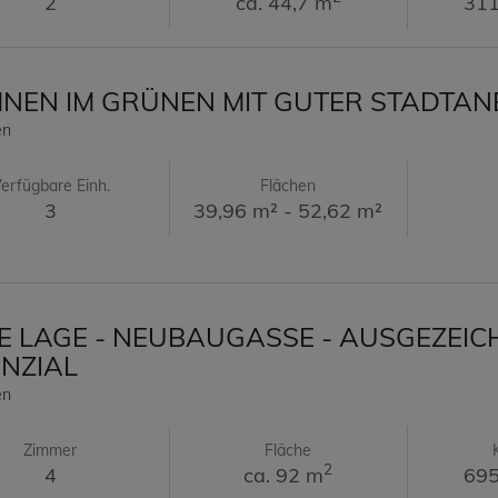
2
ca. 44,7 m
311
EN IM GRÜNEN MIT GUTER STADTA
en
erfügbare Einh.
Flächen
3
39,96 m² - 52,62 m²
E LAGE - NEUBAUGASSE - AUSGEZEIC
NZIAL
en
Zimmer
Fläche
2
4
ca. 92 m
695