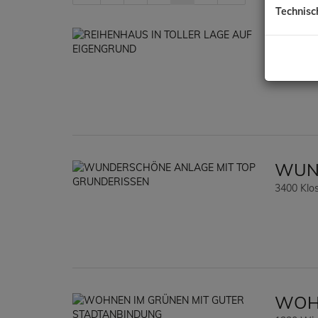
Technisc
REIH
1220 Wi
WUND
3400 Klo
WOHN