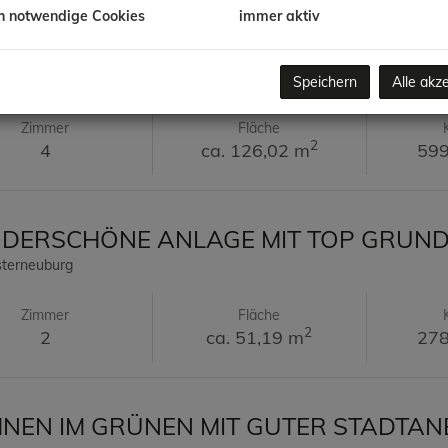
h notwendige Cookies
immer aktiv
ENHAUS IN TOLLER LAGE AUF EIGEN
en
Speichern
Alle akz
Zimmer
Fläche
2
4
ca. 126,02 m
599
ERSCHÖNE ANLAGE MIT TOP GRUND
sterneuburg
Zimmer
Fläche
2
2
ca. 51,19 m
278
EN IM GRÜNEN MIT GUTER STADTA