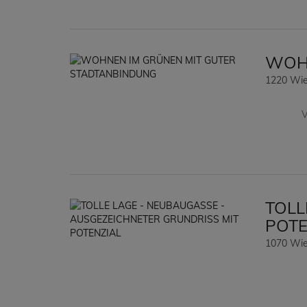
WOHN
1220 Wi
V
TOLL
POTE
1070 Wi