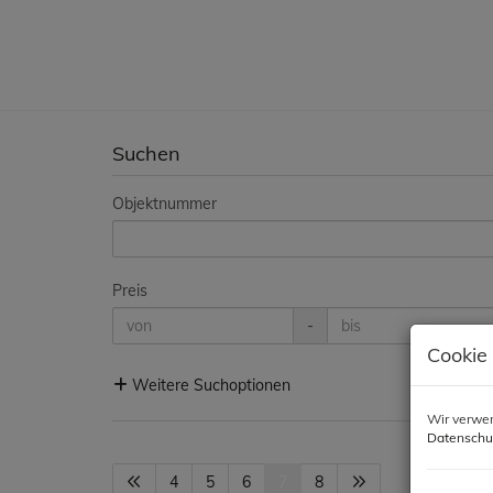
Suchen
Objektnummer
Preis
-
Cookie
Weitere Suchoptionen
Wir verwen
Datenschu
4
5
6
7
8