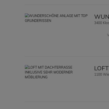
WUND
3400 Klo
V
LOFT
1100 Wie