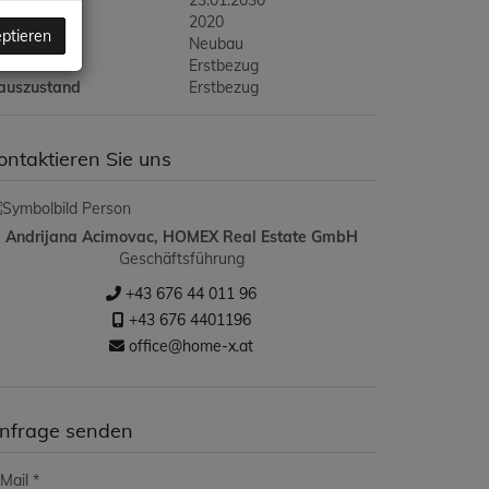
ltig bis
23.01.2030
aujahr
2020
eptieren
auart
Neubau
ustand
Erstbezug
auszustand
Erstbezug
ontaktieren Sie uns
Andrijana Acimovac, HOMEX Real Estate GmbH
Geschäftsführung
+43 676 44 011 96
+43 676 4401196
office@home-x.at
nfrage senden
Mail