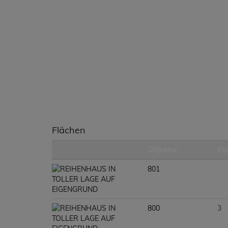
Flächen
Objektnr.
Et
801
800
3