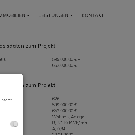
IMMOBILIEN
LEISTUNGEN
KONTAKT
asisdaten zum Projekt
eis
599.000,00 € -
652.000,00 €
asisdaten zum Projekt
ojektnr.
626
unserer
eis
599.000,00 € -
652.000,00 €
utzungsart
Wohnen
Anlage
2
WB
B, 37.19 kWh/m
a
GEE
A, 0,84