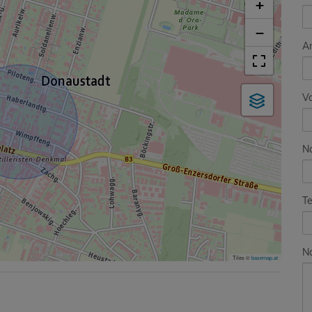
+
−
A
V
N
Te
Na
Tiles ©
basemap.at