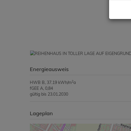
Energieausweis
2
HWB
B, 37.19 kWh/m
a
fGEE
A, 0,84
gültig bis
23.01.2030
Lageplan