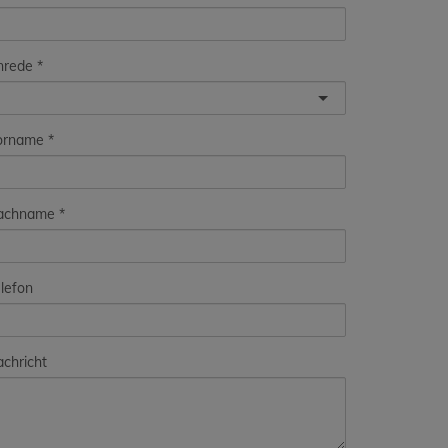
nrede
orname
achname
lefon
chricht