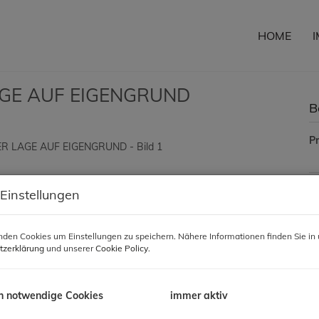
HOME
AGE AUF EIGENGRUND
B
Pr
 Einstellungen
B
Pr
den Cookies um Einstellungen zu speichern. Nähere Informationen finden Sie in 
Pr
tzerklärung
und unserer
Cookie Policy
.
N
H
h notwendige Cookies
immer aktiv
f