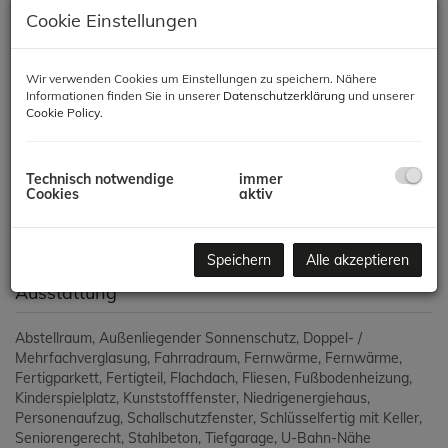
Cookie Einstellungen
Wir verwenden Cookies um Einstellungen zu speichern. Nähere
Informationen finden Sie in unserer
Datenschutzerklärung
und unserer
Cookie Policy
.
Technisch notwendige
immer
Cookies
aktiv
Speichern
Alle akzeptieren
Ausstattung
Abstellraum
Außenliegender Sonnenschutz
Doppel- /
Mehrfachverglasung
Fahrradraum
Fernwärme
Fernwärme
Fertigparkett
Fertigteil
Flachdach
Fliesen
Fußbodenheizung
Kinderspielplatz
Kunststofffenster
Niedrigenergiehaus
Personenaufzug
Schallschutzfenster
Schlüsselfertig mit Keller
Seniorengerecht
Stahlbeton
Tiefgarage
U-Bahn-Nähe