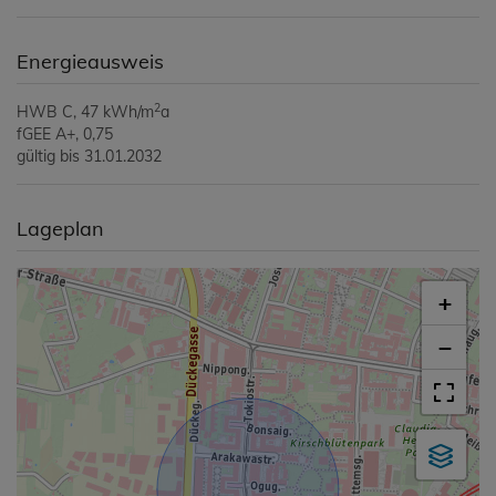
Energieausweis
2
HWB
C, 47 kWh/m
a
fGEE
A+, 0,75
gültig bis
31.01.2032
Lageplan
+
−