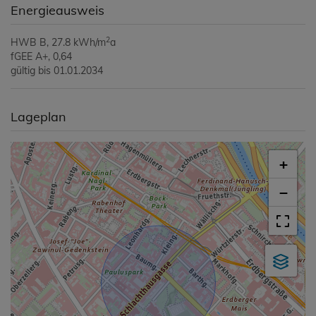
Energieausweis
2
HWB
B, 27.8 kWh/m
a
fGEE
A+, 0,64
gültig bis
01.01.2034
Lageplan
+
−