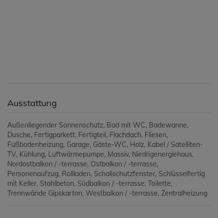
Ausstattung
Außenliegender Sonnenschutz
Bad mit WC
Badewanne
Dusche
Fertigparkett
Fertigteil
Flachdach
Fliesen
Fußbodenheizung
Garage
Gäste-WC
Holz
Kabel / Satelliten-
TV
Kühlung
Luftwärmepumpe
Massiv
Niedrigenergiehaus
Nordostbalkon / -terrasse
Ostbalkon / -terrasse
Personenaufzug
Rollladen
Schallschutzfenster
Schlüsselfertig
mit Keller
Stahlbeton
Südbalkon / -terrasse
Toilette
Trennwände Gipskarton
Westbalkon / -terrasse
Zentralheizung