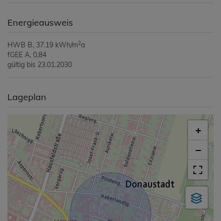
Energieausweis
2
HWB
B, 37.19 kWh/m
a
fGEE
A, 0,84
gültig bis
23.01.2030
Lageplan
+
−