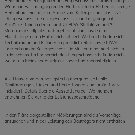
Reihenhäuser erfolgt über das Erdgeschoss des straßenseitigen
Wohnbaues (Durchgang in den Hofbereich der Reihenhäuser). Je
Reihenhaus eine interne Stiege vom Kellergeschoss bis ins 2.
Obergeschoss. Im Kellergeschoss ist eine Tiefgarage mit
Straßenzufahr, in der gesamt 27 PKW-Stellplätze und 2
Motorradabstellplätze untergebracht sind, sowie eine
Fluchtstiege in den Hofbereich, situiert. Weiters befinden sich
Technikräume und Einlagerungsmöglichkeiten sowie KIWA-
Fahrradraum im Kellergeschoss. Ein Müllraum befindet sich im
Erdgeschoss. Im Freibereich des Erdgeschosses befinden sich
weiter ein Kleinkinderspielplatz sowie Fahrradabstellplätze.
Alle Häuser werden bezugsfertig übergeben, d.h. alle
Sanitäranlagen, Fliesen und Parkettboden sind im Kaufpreis
inkludiert. Details über die Ausstattung der Wohnungen
entnehmen Sie gerne der Leistungsbeschreibung.
In den Pläne dargestellten Möblierungen sind als Vorschläge
anzusehen und in der Leistung des Bauträgers nicht enthalten