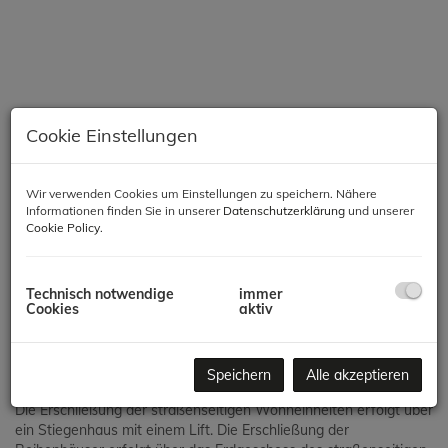
Cookie Einstellungen
Wir verwenden Cookies um Einstellungen zu speichern. Nähere
Informationen finden Sie in unserer
Datenschutzerklärung
und unserer
Cookie Policy
.
Beschreibung
Technisch notwendige
immer
Cookies
aktiv
Das sehr schöne Projekt bestehend aus zwei Baukörpern, einer
straßenseitiger Wohnanlage mit 13 Wohnungen sowie dem
zweiten hofseitigen Baukörper mit 13 Reihenhäusern.
Speichern
Alle akzeptieren
Die Erschließung der straßenseitigen Wohneinheiten erfolgt über
ein Stiegenhaus mit einem Lift. Die Erschließung der