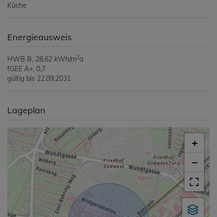
Küche
Energieausweis
2
HWB
B, 28.62 kWh/m
a
fGEE
A+, 0,7
gültig bis
22.09.2031
Lageplan
+
−