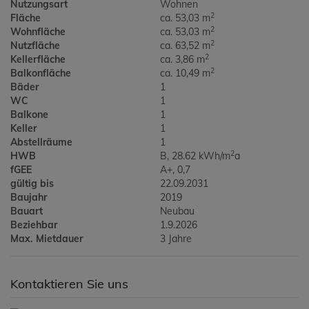
Nutzungsart
Wohnen
2
Fläche
ca. 53,03 m
2
Wohnfläche
ca. 53,03 m
2
Nutzfläche
ca. 63,52 m
2
Kellerfläche
ca. 3,86 m
2
Balkonfläche
ca. 10,49 m
Bäder
1
WC
1
Balkone
1
Keller
1
Abstellräume
1
2
HWB
B, 28.62 kWh/m
a
fGEE
A+, 0,7
gültig bis
22.09.2031
Baujahr
2019
Bauart
Neubau
Beziehbar
1.9.2026
Max. Mietdauer
3 Jahre
Kontaktieren Sie uns