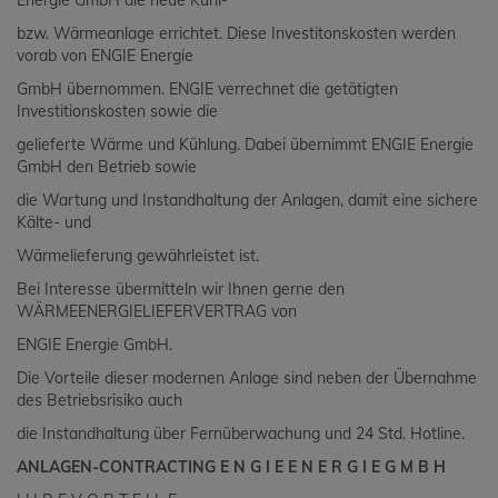
Energie GmbH die neue Kühl-
bzw. Wärmeanlage errichtet. Diese Investitonskosten werden
vorab von ENGIE Energie
GmbH übernommen. ENGIE verrechnet die getätigten
Investitionskosten sowie die
gelieferte Wärme und Kühlung. Dabei übernimmt ENGIE Energie
GmbH den Betrieb sowie
die Wartung und Instandhaltung der Anlagen, damit eine sichere
Kälte- und
Wärmelieferung gewährleistet ist.
Bei Interesse übermitteln wir Ihnen gerne den
WÄRMEENERGIELIEFERVERTRAG von
ENGIE Energie GmbH.
Die Vorteile dieser modernen Anlage sind neben der Übernahme
des Betriebsrisiko auch
die Instandhaltung über Fernüberwachung und 24 Std. Hotline.
ANLAGEN-CONTRACTING E N G I E E N E R G I E G M B H