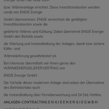
Energie GmbH die neue Kühl-
bzw. Wärmeanlage errichtet. Diese Investitonskosten werden
vorab von ENGIE Energie
GmbH übernommen. ENGIE verrechnet die getätigten
Investitionskosten sowie die
gelieferte Wärme und Kühlung. Dabei übernimmt ENGIE Energie
GmbH den Betrieb sowie
die Wartung und Instandhaltung der Anlagen, damit eine sichere
Kälte- und
Wärmelieferung gewährleistet ist.
Bei Interesse übermitteln wir Ihnen gerne den
WÄRMEENERGIELIEFERVERTRAG von
ENGIE Energie GmbH.
Die Vorteile dieser modernen Anlage sind neben der Übernahme
des Betriebsrisiko auch
die Instandhaltung über Fernüberwachung und 24 Std. Hotline.
ANLAGEN-CONTRACTING E N G I E E N E R G I E G M B H