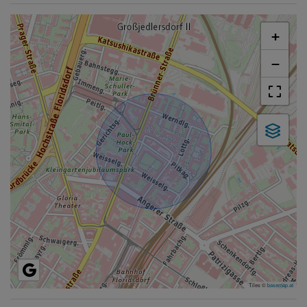
+
−
Tiles ©
basemap.at