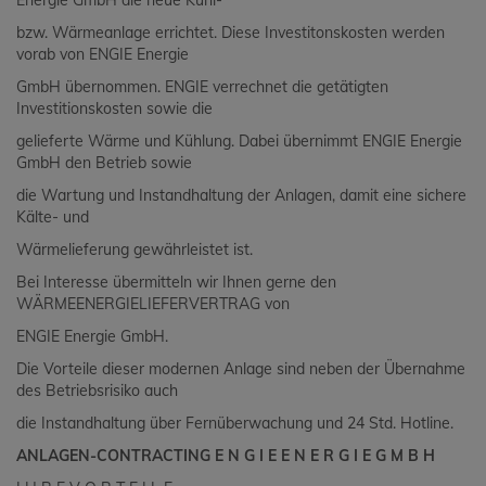
Energie GmbH die neue Kühl-
bzw. Wärmeanlage errichtet. Diese Investitonskosten werden
vorab von ENGIE Energie
GmbH übernommen. ENGIE verrechnet die getätigten
Investitionskosten sowie die
gelieferte Wärme und Kühlung. Dabei übernimmt ENGIE Energie
GmbH den Betrieb sowie
die Wartung und Instandhaltung der Anlagen, damit eine sichere
Kälte- und
Wärmelieferung gewährleistet ist.
Bei Interesse übermitteln wir Ihnen gerne den
WÄRMEENERGIELIEFERVERTRAG von
ENGIE Energie GmbH.
Die Vorteile dieser modernen Anlage sind neben der Übernahme
des Betriebsrisiko auch
die Instandhaltung über Fernüberwachung und 24 Std. Hotline.
ANLAGEN-CONTRACTING E N G I E E N E R G I E G M B H