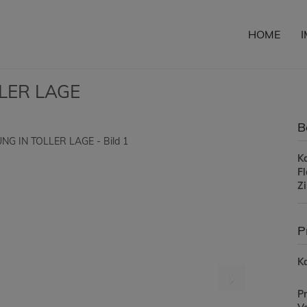
HOME
LER LAGE
B
K
F
Z
P
Ka
Pr