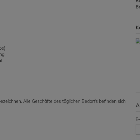
B
B
K
pe)
ng
ät
 bezeichnen. Alle Geschäfte des täglichen Bedarfs befinden sich
A
E-