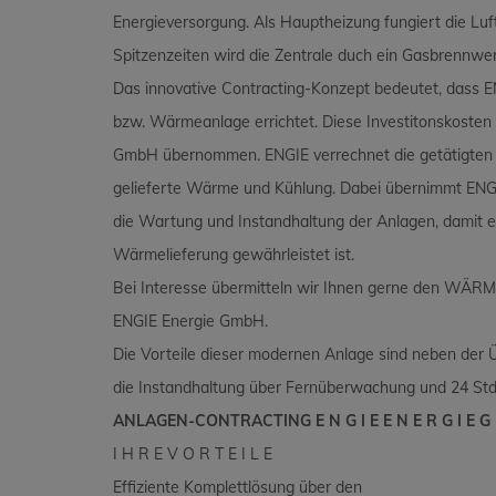
Energieversorgung. Als Hauptheizung fungiert die
Spitzenzeiten wird die Zentrale duch ein Gasbrennwer
Das innovative Contracting-Konzept bedeutet, dass 
bzw. Wärmeanlage errichtet. Diese Investitonskoste
GmbH übernommen. ENGIE verrechnet die getätigten I
gelieferte Wärme und Kühlung. Dabei übernimmt ENG
die Wartung und Instandhaltung der Anlagen, damit e
Wärmelieferung gewährleistet ist.
Bei Interesse übermitteln wir Ihnen gerne den W
ENGIE Energie GmbH.
Die Vorteile dieser modernen Anlage sind neben der 
die Instandhaltung über Fernüberwachung und 24 Std.
ANLAGEN-CONTRACTING E N G I E E N E R G I E G
I H R E V O R T E I L E
Effiziente Komplettlösung über den