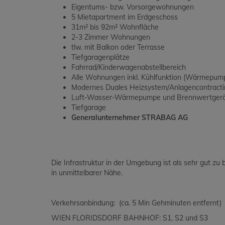
Eigentums- bzw. Vorsorgewohnungen
5 Mietapartment im Erdgeschoss
31m² bis 92m² Wohnfläche
2-3 Zimmer Wohnungen
tlw. mit Balkon oder Terrasse
Tiefgaragenplätze
Fahrrad/Kinderwagenabstellbereich
Alle Wohnungen inkl. Kühlfunktion (Wärmepum
Modernes Duales Heizsystem/Anlagencontracti
Luft-Wasser-Wärmepumpe und Brennwertger
Tiefgarage
Generalunternehmer STRABAG AG
Die Infrastruktur in der Umgebung ist als sehr gut zu
in unmittelbarer Nähe.
Verkehrsanbindung: (ca. 5 Min Gehminuten entfernt)
WIEN FLORIDSDORF BAHNHOF: S1, S2 und S3