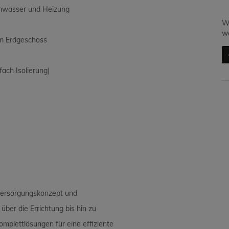
mwasser und Heizung
Wi
we
im Erdgeschoss
ach Isolierung)
eversorgungskonzept und
über die Errichtung bis hin zu
mplettlösungen für eine effiziente