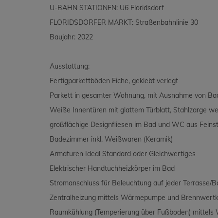
U-BAHN STATIONEN: U6 Floridsdorf
FLORIDSDORFER MARKT: Straßenbahnlinie 30
Baujahr: 2022
Ausstattung:
Fertigparkettböden Eiche, geklebt verlegt
Parkett in gesamter Wohnung, mit Ausnahme von B
Weiße Innentüren mit glattem Türblatt, Stahlzarge w
großflächige Designfliesen im Bad und WC aus Feins
Badezimmer inkl. Weißwaren (Keramik)
Armaturen Ideal Standard oder Gleichwertiges
Elektrischer Handtuchheizkörper im Bad
Stromanschluss für Beleuchtung auf jeder Terrasse/B
Zentralheizung mittels Wärmepumpe und Brennwertke
Raumkühlung (Temperierung über Fußboden) mittel