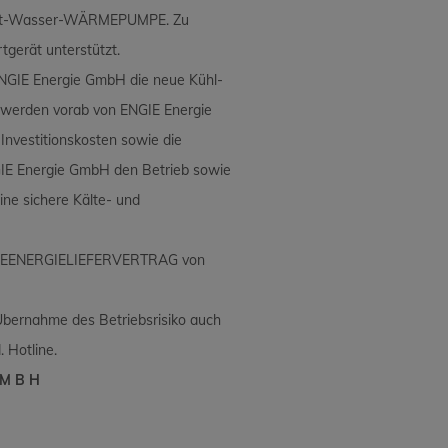
 Luft-Wasser-WÄRMEPUMPE. Zu
tgerät unterstützt.
ENGIE Energie GmbH die neue Kühl-
n werden vorab von ENGIE Energie
nvestitionskosten sowie die
IE Energie GmbH den Betrieb sowie
ine sichere Kälte- und
ÄRMEENERGIELIEFERVERTRAG von
Übernahme des Betriebsrisiko auch
 Hotline.
 M B H