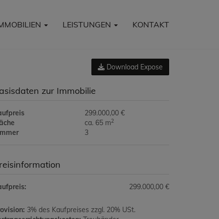
IMMOBILIEN
LEISTUNGEN
KONTAKT
Download Expose
asisdaten zur Immobilie
aufpreis
299.000,00 €
2
läche
ca. 65 m
immer
3
reisinformation
ufpreis:
299.000,00 €
ovision:
3% des Kaufpreises zzgl. 20% USt.