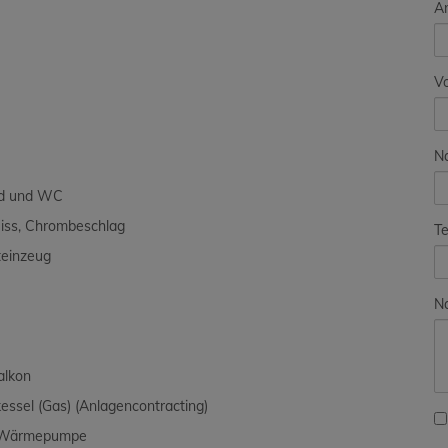
A
V
N
ad und WC
eiss, Chrombeschlag
Te
teinzeug
Na
alkon
ssel (Gas) (Anlagencontracting)
s Wärmepumpe