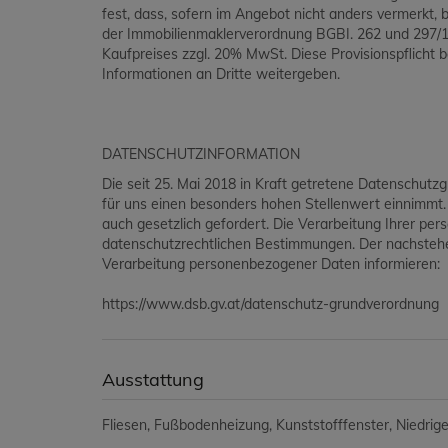
fest, dass, sofern im Angebot nicht anders vermerkt, be
der Immobilienmaklerverordnung BGBI. 262 und 297/19
Kaufpreises zzgl. 20% MwSt. Diese Provisionspflicht 
Informationen an Dritte weitergeben.
DATENSCHUTZINFORMATION
Die seit 25. Mai 2018 in Kraft getretene Datenschutz
für uns einen besonders hohen Stellenwert einnimmt
auch gesetzlich gefordert. Die Verarbeitung Ihrer p
datenschutzrechtlichen Bestimmungen. Der nachstehen
Verarbeitung personenbezogener Daten informieren:
https://www.dsb.gv.at/datenschutz-grundverordnung
Ausstattung
Fliesen
Fußbodenheizung
Kunststofffenster
Niedrig