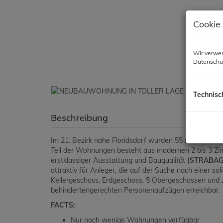
Cookie
Wir verwen
Datenschu
Technisc
Beschreibung
Im 21. Bezirk nahe Floridsdorf wurden 55 neue Wohnun
Teil der Wohnungen besteht aus modernen 2 bis 3 Z
erstklassiger Ausstattung und Bauqualität
(STRABA
attraktiv für Anleger, die auf der Suche nach einer
Kellergeschoss, Erdgeschoss, 5 Obergeschossen und z
behindertengerechten Personenaufzügen erreichbar.
FACTS:
Nur noch wenige Wohnungen verfügbar