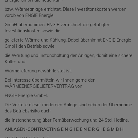
Energie GmbH die neue Kühl-
bzw. Wärmeanlage errichtet. Diese Investitonskosten werden
vorab von ENGIE Energie
GmbH übernommen. ENGIE verrechnet die getätigten
Investitionskosten sowie die
gelieferte Wärme und Kühlung. Dabei übernimmt ENGIE Energie
GmbH den Betrieb sowie
die Wartung und Instandhaltung der Anlagen, damit eine sichere
Kälte- und
Wärmelieferung gewährleistet ist.
Bei Interesse übermitteln wir Ihnen gerne den
WÄRMEENERGIELIEFERVERTRAG von
ENGIE Energie GmbH.
Die Vorteile dieser modernen Anlage sind neben der Übernahme
des Betriebsrisiko auch
die Instandhaltung über Fernüberwachung und 24 Std. Hotline.
ANLAGEN-CONTRACTING E N G I E E N E R G I E G M B H