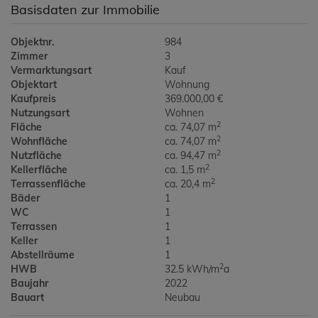
Basisdaten zur Immobilie
Objektnr.
984
Zimmer
3
Vermarktungsart
Kauf
Objektart
Wohnung
Kaufpreis
369.000,00 €
Nutzungsart
Wohnen
2
Fläche
ca. 74,07 m
2
Wohnfläche
ca. 74,07 m
2
Nutzfläche
ca. 94,47 m
2
Kellerfläche
ca. 1,5 m
2
Terrassenfläche
ca. 20,4 m
Bäder
1
WC
1
Terrassen
1
Keller
1
Abstellräume
1
2
HWB
32.5 kWh/m
a
Baujahr
2022
Bauart
Neubau