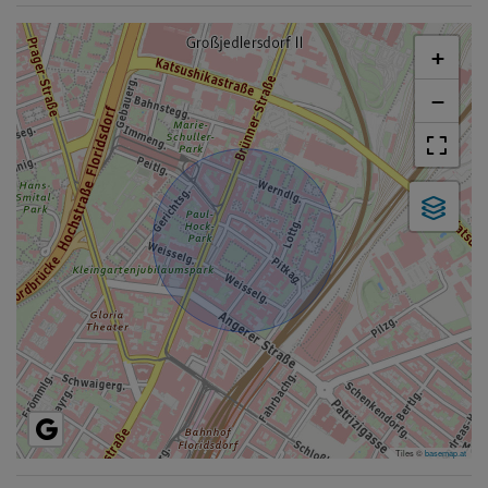
+
−
Tiles ©
basemap.at