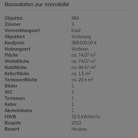
Basisdaten zur Immobilie
Objektnr.
984
Zimmer
3
Vermarktungsart
Kauf
Objektart
Wohnung
Kaufpreis
369.000,00 €
Nutzungsart
Wohnen
2
Fläche
ca. 74,07 m
2
Wohnfläche
ca. 74,07 m
2
Nutzfläche
ca. 94,47 m
2
Kellerfläche
ca. 1,5 m
2
Terrassenfläche
ca. 20,4 m
Bäder
1
WC
1
Terrassen
1
Keller
1
Abstellräume
1
2
HWB
32.5 kWh/m
a
Baujahr
2022
Bauart
Neubau