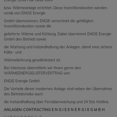
Energie GmbH die neue Kühl-
bzw. Wärmeanlage errichtet. Diese Investitonskosten werden
vorab von ENGIE Energie
GmbH übernommen. ENGIE verrechnet die getätigten
Investitionskosten sowie die
gelieferte Wärme und Kühlung. Dabei übernimmt ENGIE Energie
GmbH den Betrieb sowie
die Wartung und Instandhaltung der Anlagen, damit eine sichere
Kälte- und
Wärmelieferung gewährleistet ist.
Bei Interesse übermitteln wir Ihnen gerne den
WÄRMEENERGIELIEFERVERTRAG von
ENGIE Energie GmbH.
Die Vorteile dieser modernen Anlage sind neben der Übernahme
des Betriebsrisiko auch
die Instandhaltung über Fernüberwachung und 24 Std. Hotline.
ANLAGEN-CONTRACTING E N G I E E N E R G I E G M B H