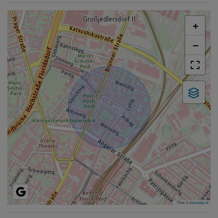
+
−
Tiles ©
basemap.at