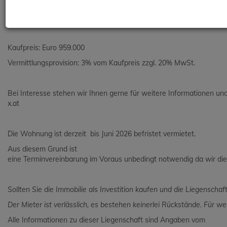
Viele Nutzungsmöglichkeiten
Ideal für Familien oder Anleger
Kaufpreis: Euro 959.000
Vermittlungsprovision: 3% vom Kaufpreis zzgl. 20% MwSt.
Bei Interesse stehen wir Ihnen gerne für weitere Informationen 
x.at
Die Wohnung ist derzeit bis Juni 2026 befristet vermietet.
Aus diesem Grund ist
eine Terminvereinbarung im Voraus unbedingt notwendig da wir di
Sollten Sie die Immobilie als Investition kaufen und die Liegenscha
Der Mieter ist verlässlich, es bestehen keinerlei Rückstände. Für we
Alle Informationen zu dieser Liegenschaft sind Angaben vom