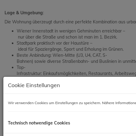
Lage & Umgebung
:
Die Wohnung überzeugt durch eine perfekte Kombination aus urba
Wiener Innenstadt in wenigen Gehminuten erreichbar –
nur über die Straße und schon ist man im 1. Bezirk.
Stadtpark praktisch vor der Haustüre –
ideal für Spaziergänge, Sport und Erholung im Grünen.
Beste Anbindung: Wien-Mitte (U3, U4, CAT, S-
Bahnen) sowie diverse Straßenbahn- und Buslinien in unmitt
Top-
Infrastruktur: Einkaufsmöglichkeiten, Restaurants, Arbeitswe
Ob Arbeiten, Shoppen, Kultur oder Sport –
Cookie Einstellungen
an diesem Standort lässt sich alles mühelos miteinander vereinen.
Wir verwenden Cookies um Einstellungen zu speichern. Nähere Informatione
Besonderheiten im Überblick
:
Exklusive Lage nahe Innenstadt & Stadtpark
Rund 120 m² Wohnfläche
Technisch notwendige Cookies
Gepflegtes Wohnhaus mit Lift
Zwei Badezimmer