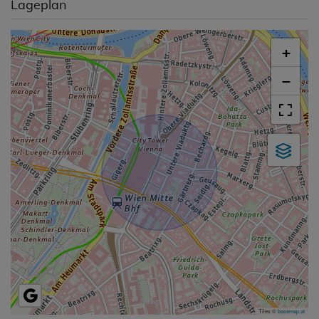
Lageplan
+
−
Tiles ©
basemap.at