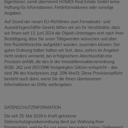
Eigentümer, somit übernimmt HOMEX Real Estate GmbH keine
Haftung für Informationen, Fehlinformationen oder sonstige
Angaben.
Auf Grund der neuen EU-Richtlinien zum Fernabsatz- und
Auswärtsgeschäfte-Gesetz bitten wir um Ihr Verständnis, dass
wir Ihnen seit 13. Juni 2014 die Objekt-Unterlagen erst nach Ihrer
Bestätigung, dass Sie unser Tätigwerden wünschen und über
Ihre Rücktrittsrechte aufgeklärt wurden, zusenden können. Der
guten Ordnung halber halten wir fest, dass, sofern im Angebot
nicht anders vermerkt, bei erfolgreichem Abschlussfall eine
Provision anfällt, die den in der Immobilienmaklerverordnung
BGBI. 262 und 297/1996 festgelegten Sätzen entspricht - das
sind 3% des Kaufpreises zzgl. 20% MwSt. Diese Provisionspflicht
besteht auch dann, wenn Sie die Ihnen überlassenen
Informationen an Dritte weitergeben.
DATENSCHUTZINFORMATION
Die seit 25. Mai 2018 in Kraft getretene
Datenschutzgrundverordnung dient zur Wahrung Ihrer
Privatsphäre, welche für uns einen besonders hohen Stellenwert