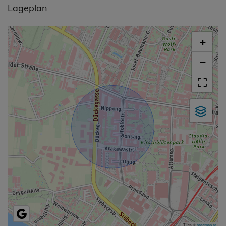
Lageplan
+
−
Tiles ©
basemap.at