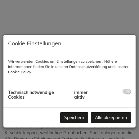
Cookie Einstellungen
Wir verwenden Cookies um Einstellungen zu speichern. Nähere
Informationen finden Sie in unserer
Datenschutzerklärung
und unserer
Cookie Policy
.
Beschreibung
Technisch notwendige
immer
Cookies
aktiv
Vorsorge- und Eigentumswohnungen in Wien-Donaustadt –
Ihre ideale Investition und Altersvorsorge!
Speichern
Alle akzeptieren
Die Neubauwohnungen im 22. Bezirk verbinden Wohnkomfort
mit hoher Lebensqualität. In unmittelbarer Nähe laden der
Kirschblütenpark, weitläufige Grünflächen, Sportanlagen und die