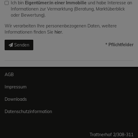
Ich bin
Eigentümer:in einer Immobilie
und habe Interesse an
Informationen zur Vermarktung (Beratung, Marktüberblick
oder Bewertung).
Wir verarbeiten Ihre personenbezogenen Daten, weitere
Informationen finden Sie
hier
.
* Pflichtfelder
Senden
AGB
Impressum
Downloads
Datenschutzinformation
Trattnerhof 2/308-311