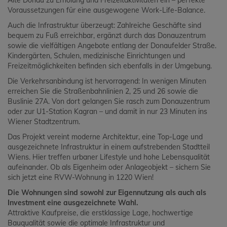
Alte Donau zu Erholung und Freizeitaktivitäten ein – perfekte
Voraussetzungen für eine ausgewogene Work-Life-Balance.
Auch die Infrastruktur überzeugt: Zahlreiche Geschäfte sind
bequem zu Fuß erreichbar, ergänzt durch das Donauzentrum
sowie die vielfältigen Angebote entlang der Donaufelder Straße.
Kindergärten, Schulen, medizinische Einrichtungen und
Freizeitmöglichkeiten befinden sich ebenfalls in der Umgebung.
Die Verkehrsanbindung ist hervorragend: In wenigen Minuten
erreichen Sie die Straßenbahnlinien 2, 25 und 26 sowie die
Buslinie 27A. Von dort gelangen Sie rasch zum Donauzentrum
oder zur U1-Station Kagran – und damit in nur 23 Minuten ins
Wiener Stadtzentrum.
Das Projekt vereint moderne Architektur, eine Top-Lage und
ausgezeichnete Infrastruktur in einem aufstrebenden Stadtteil
Wiens. Hier treffen urbaner Lifestyle und hohe Lebensqualität
aufeinander. Ob als Eigenheim oder Anlageobjekt – sichern Sie
sich jetzt eine RVW-Wohnung in 1220 Wien!
Die Wohnungen sind sowohl zur Eigennutzung als auch als
Investment eine ausgezeichnete Wahl.
Attraktive Kaufpreise, die erstklassige Lage, hochwertige
Bauqualität sowie die optimale Infrastruktur und