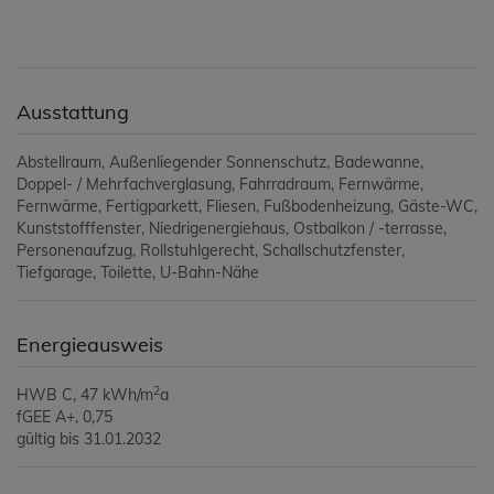
Ausstattung
Abstellraum
Außenliegender Sonnenschutz
Badewanne
Doppel- / Mehrfachverglasung
Fahrradraum
Fernwärme
Fernwärme
Fertigparkett
Fliesen
Fußbodenheizung
Gäste-WC
Kunststofffenster
Niedrigenergiehaus
Ostbalkon / -terrasse
Personenaufzug
Rollstuhlgerecht
Schallschutzfenster
Tiefgarage
Toilette
U-Bahn-Nähe
Energieausweis
2
HWB
C, 47 kWh/m
a
fGEE
A+, 0,75
gültig bis
31.01.2032