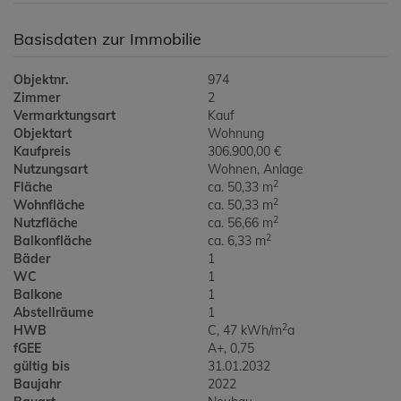
Basisdaten zur Immobilie
Objektnr.
974
Zimmer
2
Vermarktungsart
Kauf
Objektart
Wohnung
Kaufpreis
306.900,00 €
Nutzungsart
Wohnen
Anlage
2
Fläche
ca. 50,33 m
2
Wohnfläche
ca. 50,33 m
2
Nutzfläche
ca. 56,66 m
2
Balkonfläche
ca. 6,33 m
Bäder
1
WC
1
Balkone
1
Abstellräume
1
2
HWB
C, 47 kWh/m
a
fGEE
A+, 0,75
gültig bis
31.01.2032
Baujahr
2022