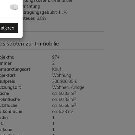
rtragserrichtungskosten:
treuhänder
aufvertragerrichtung
rundbucheintragungsgebühr:
1,1%
runderwerbsteuer:
3,5%
eptieren
asisdaten zur Immobilie
jektnr.
974
immer
2
ermarktungsart
Kauf
bjektart
Wohnung
aufpreis
306.900,00 €
utzungsart
Wohnen
Anlage
2
läche
ca. 50,33 m
2
ohnfläche
ca. 50,33 m
2
utzfläche
ca. 56,66 m
2
alkonfläche
ca. 6,33 m
äder
1
C
1
alkone
1