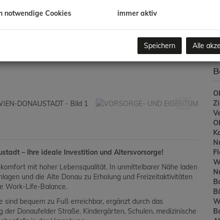
Ve
/K
h notwendige Cookies
immer aktiv
G
G
Speichern
Alle akz
B
Ob
Z
V
O
K
N
F
dt – Ihre ideale Investition und Altersvorsorge!
W
mfort mit hoher Lebensqualität. In unmittelbarer Nähe laden
N
nlagen und die Alte Donau zu Erholung und Freizeitaktivitäten
B
e Work-Life-Balance.
B
W
te sind bequem zu Fuß erreichbar, ergänzt durch das
B
g der Donaufelder Straße. Kindergärten, Schulen, medizinische