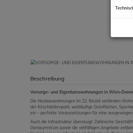
Technisc
Beschreibung
Vorsorge- und Eigentumswohnungen in Wien-Donausta
Die Neubauwohnungen im 22. Bezirk verbinden Wohnko
der Kirschblütenpark, weitläufige Grünflächen, Sporta
ein – perfekte Voraussetzungen für eine ausgewogen
Auch die Infrastruktur überzeugt: Zahlreiche Geschäf
Donauzentrum sowie die vielfältigen Angebote entlan