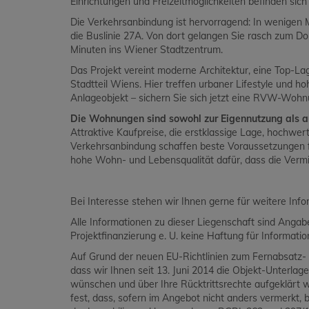
Einrichtungen und Freizeitmöglichkeiten befinden sich
Die Verkehrsanbindung ist hervorragend: In wenigen M
die Buslinie 27A. Von dort gelangen Sie rasch zum D
Minuten ins Wiener Stadtzentrum.
Das Projekt vereint moderne Architektur, eine Top-La
Stadtteil Wiens. Hier treffen urbaner Lifestyle und h
Anlageobjekt – sichern Sie sich jetzt eine RVW-Wohn
Die Wohnungen sind sowohl zur Eigennutzung als a
Attraktive Kaufpreise, die erstklassige Lage, hochwer
Verkehrsanbindung schaffen beste Voraussetzungen für
hohe Wohn- und Lebensqualität dafür, dass die Verm
Bei Interesse stehen wir Ihnen gerne für weitere Inf
Alle Informationen zu dieser Liegenschaft sind Ang
Projektfinanzierung e. U. keine Haftung für Informat
Auf Grund der neuen EU-Richtlinien zum Fernabsatz- 
dass wir Ihnen seit 13. Juni 2014 die Objekt-Unterlag
wünschen und über Ihre Rücktrittsrechte aufgeklärt 
fest, dass, sofern im Angebot nicht anders vermerkt, be