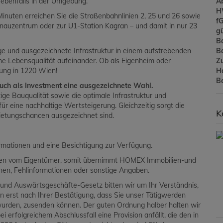
A
 ebenfalls in der Umgebung.
H
inuten erreichen Sie die Straßenbahnlinien 2, 25 und 26 sowie
f
onauzentrum oder zur U1-Station Kagran – und damit in nur 23
gü
B
B
ge und ausgezeichnete Infrastruktur in einem aufstrebenden
Z
ohe Lebensqualität aufeinander. Ob als Eigenheim oder
H
ung in 1220 Wien!
B
uch als Investment eine ausgezeichnete Wahl.
tige Bauqualität sowie die optimale Infrastruktur und
 eine nachhaltige Wertsteigerung. Gleichzeitig sorgt die
K
ietungschancen ausgezeichnet sind.
ormationen und eine Besichtigung zur Verfügung.
aben vom Eigentümer, somit übernimmt HOMEX Immobilien-und
ionen, Fehlinformationen oder sonstige Angaben.
und Auswärtsgeschäfte-Gesetz bitten wir um Ihr Verständnis,
en erst nach Ihrer Bestätigung, dass Sie unser Tätigwerden
wurden, zusenden können. Der guten Ordnung halber halten wir
i erfolgreichem Abschlussfall eine Provision anfällt, die den in