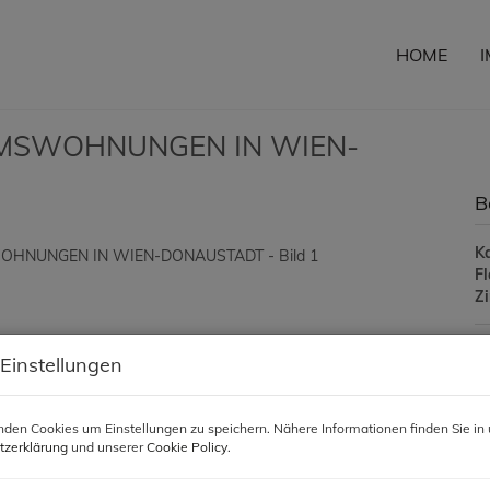
HOME
MSWOHNUNGEN IN WIEN-
B
K
F
Z
 Einstellungen
P
Ka
den Cookies um Einstellungen zu speichern. Nähere Informationen finden Sie in 
tzerklärung
und unserer
Cookie Policy
.
Pr