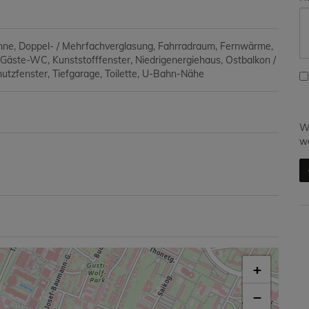
nne
Doppel- / Mehrfachverglasung
Fahrradraum
Fernwärme
Gäste-WC
Kunststofffenster
Niedrigenergiehaus
Ostbalkon /
hutzfenster
Tiefgarage
Toilette
U-Bahn-Nähe
Wi
we
+
−