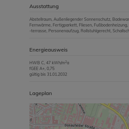
Ausstattung
Abstellraum
Außenliegender Sonnenschutz
Badewa
Fernwärme
Fertigparkett
Fliesen
Fußbodenheizung
-terrasse
Personenaufzug
Rollstuhlgerecht
Schallsc
Energieausweis
2
HWB
C, 47 kWh/m
a
fGEE
A+, 0,75
gültig bis
31.01.2032
Lageplan