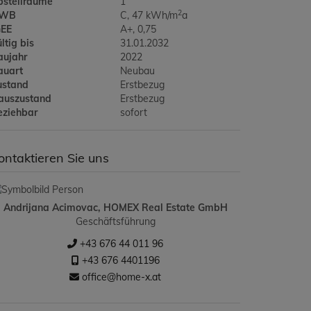
bstellräume
1
2
WB
C, 47 kWh/m
a
GEE
A+, 0,75
ltig bis
31.01.2032
aujahr
2022
auart
Neubau
ustand
Erstbezug
auszustand
Erstbezug
eziehbar
sofort
ontaktieren Sie uns
Andrijana Acimovac, HOMEX Real Estate GmbH
Geschäftsführung
+43 676 44 011 96
+43 676 4401196
office@home-x.at