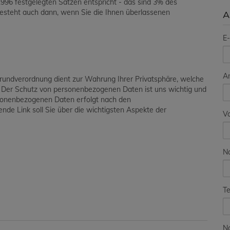
96 festgelegten Sätzen entspricht - das sind 3% des
besteht auch dann, wenn Sie die Ihnen überlassenen
A
E-
A
grundverordnung dient zur Wahrung Ihrer Privatsphäre, welche
. Der Schutz von personenbezogenen Daten ist uns wichtig und
ersonenbezogenen Daten erfolgt nach den
de Link soll Sie über die wichtigsten Aspekte der
V
N
Te
Na