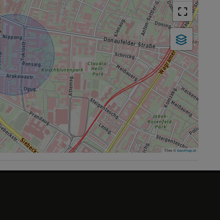
Tiles ©
basemap.at