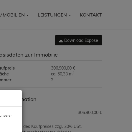
IMMOBILIEN
LEISTUNGEN
KONTAKT
Download Expose
asisdaten zur Immobilie
aufpreis
306.900,00 €
2
läche
ca. 50,33 m
immer
2
reisinformation
ufpreis:
306.900,00 €
unserer
ovision:
3% des Kaufpreises zzgl. 20% USt.