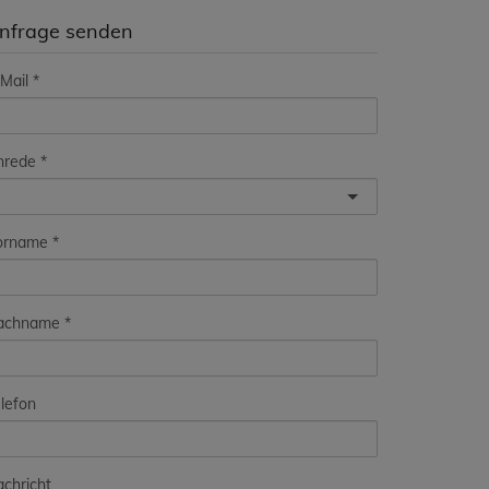
nfrage senden
Mail
nrede
orname
achname
lefon
chricht