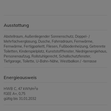
Ausstattung
Abstellraum
Außenliegender Sonnenschutz
Doppel- /
Mehrfachverglasung
Dusche
Fahrradraum
Fernwärme
Fernwärme
Fertigparkett
Fliesen
Fußbodenheizung
Getrennte
Toiletten
Kinderspielplatz
Kunststofffenster
Niedrigenergiehaus
Personenaufzug
Rollstuhlgerecht
Schallschutzfenster
Tiefgarage
Toilette
U-Bahn-Nähe
Westbalkon / -terrasse
Energieausweis
2
HWB
C, 47 kWh/m
a
fGEE
A+, 0,75
gültig bis
31.01.2032