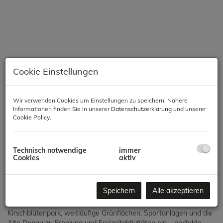
Cookie Einstellungen
Wir verwenden Cookies um Einstellungen zu speichern. Nähere
Informationen finden Sie in unserer
Datenschutzerklärung
und unserer
Cookie Policy
.
Beschreibung
Technisch notwendige
immer
Cookies
aktiv
Vorsorge- und Eigentumswohnungen in Wien-Donaustadt –
Ihre ideale Investition und Altersvorsorge!
Speichern
Alle akzeptieren
Die Neubauwohnungen im 22. Bezirk verbinden Wohnkomfort
mit hoher Lebensqualität. In unmittelbarer Nähe laden der
Kirschblütenpark, weitläufige Grünflächen, Sportanlagen und die