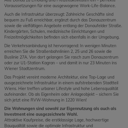
Alte Donau zu Erholung und Freizeitaktivitäten ein – perfekte
Voraussetzungen für eine ausgewogene Work-Life-Balance.
Auch die Infrastruktur überzeugt: Zahlreiche Geschäfte sind
bequem zu Fuß erreichbar, ergänzt durch das Donauzentrum
sowie die vielfältigen Angebote entlang der Donaufelder Straße.
Kindergärten, Schulen, medizinische Einrichtungen und
Freizeitmöglichkeiten befinden sich ebenfalls in der Umgebung.
Die Verkehrsanbindung ist hervorragend: In wenigen Minuten
erreichen Sie die Straßenbahnlinien 2, 25 und 26 sowie die
Buslinie 27A. Von dort gelangen Sie rasch zum Donauzentrum
oder zur U1-Station Kagran – und damit in nur 23 Minuten ins
Wiener Stadtzentrum.
Das Projekt vereint moderne Architektur, eine Top-Lage und
ausgezeichnete Infrastruktur in einem aufstrebenden Stadtteil
Wiens. Hier treffen urbaner Lifestyle und hohe Lebensqualität
aufeinander. Ob als Eigenheim oder Anlageobjekt – sichern Sie
sich jetzt eine RVW-Wohnung in 1220 Wien!
Die Wohnungen sind sowohl zur Eigennutzung als auch als
Investment eine ausgezeichnete Wahl.
Attraktive Kaufpreise, die erstklassige Lage, hochwertige
Bauqualität sowie die optimale Infrastruktur und