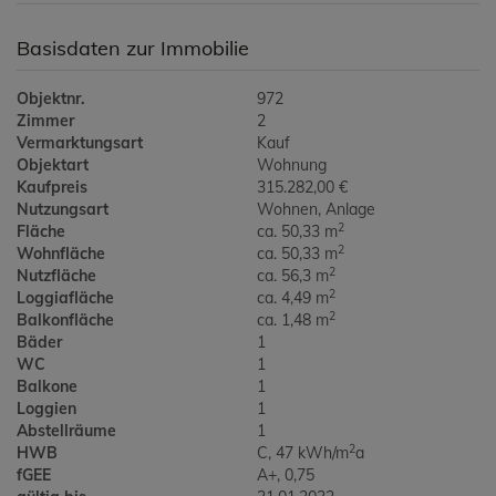
Basisdaten zur Immobilie
Objektnr.
972
Zimmer
2
Vermarktungsart
Kauf
Objektart
Wohnung
Kaufpreis
315.282,00 €
Nutzungsart
Wohnen
Anlage
2
Fläche
ca. 50,33 m
2
Wohnfläche
ca. 50,33 m
2
Nutzfläche
ca. 56,3 m
2
Loggiafläche
ca. 4,49 m
2
Balkonfläche
ca. 1,48 m
Bäder
1
WC
1
Balkone
1
Loggien
1
Abstellräume
1
2
HWB
C, 47 kWh/m
a
fGEE
A+, 0,75