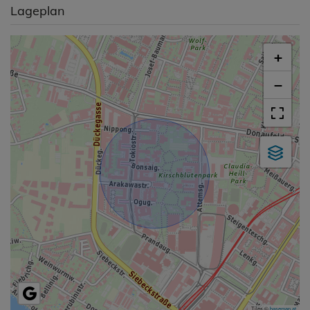
Lageplan
+
−
Tiles ©
basemap.at