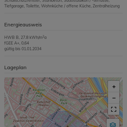
Schallschutzfenster
Stahlbeton
Südostbalkon / -terrasse
Tiefgarage
Toilette
Wohnküche / offene Küche
Zentralheizung
Energieausweis
2
HWB
B, 27.8 kWh/m
a
fGEE
A+, 0,64
gültig bis
01.01.2034
Lageplan
+
−