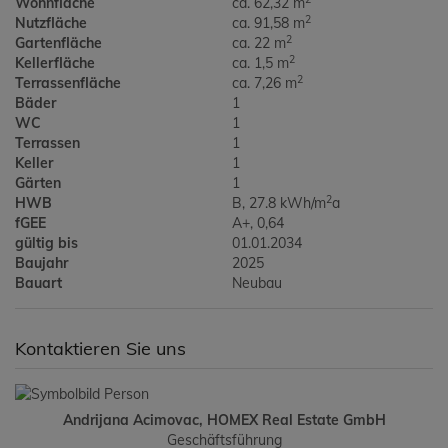
Wohnfläche
ca. 62,32 m
2
Nutzfläche
ca. 91,58 m
2
Gartenfläche
ca. 22 m
2
Kellerfläche
ca. 1,5 m
2
Terrassenfläche
ca. 7,26 m
Bäder
1
WC
1
Terrassen
1
Keller
1
Gärten
1
2
HWB
B, 27.8 kWh/m
a
fGEE
A+, 0,64
gültig bis
01.01.2034
Baujahr
2025
Bauart
Neubau
Kontaktieren Sie uns
Andrijana Acimovac, HOMEX Real Estate GmbH
Geschäftsführung