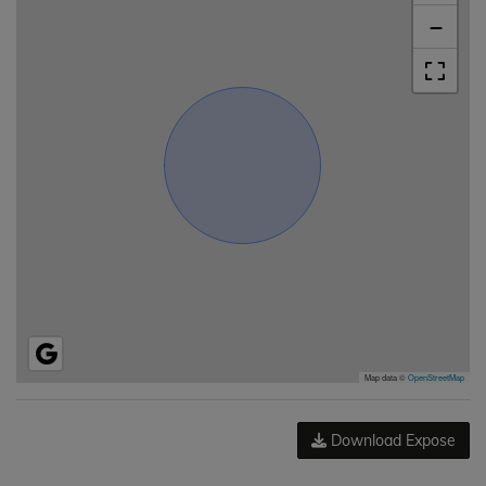
−
Map data ©
OpenStreetMap
Download Expose