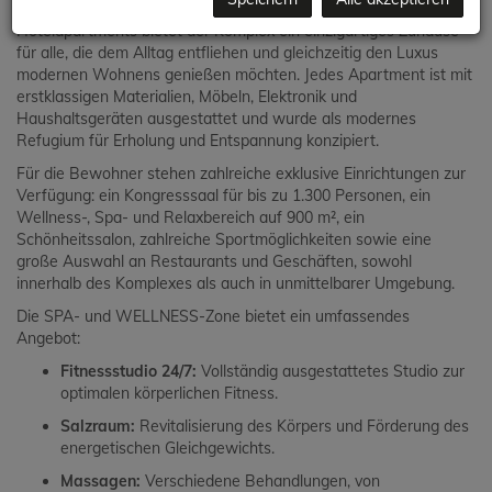
eleganten Stil vereint. Mit 131 hochwertig ausgestatteten
Hotelapartments bietet der Komplex ein einzigartiges Zuhause
für alle, die dem Alltag entfliehen und gleichzeitig den Luxus
modernen Wohnens genießen möchten. Jedes Apartment ist mit
erstklassigen Materialien, Möbeln, Elektronik und
Haushaltsgeräten ausgestattet und wurde als modernes
Refugium für Erholung und Entspannung konzipiert.
Für die Bewohner stehen zahlreiche exklusive Einrichtungen zur
Verfügung: ein Kongresssaal für bis zu 1.300 Personen, ein
Wellness-, Spa- und Relaxbereich auf 900 m², ein
Schönheitssalon, zahlreiche Sportmöglichkeiten sowie eine
große Auswahl an Restaurants und Geschäften, sowohl
innerhalb des Komplexes als auch in unmittelbarer Umgebung.
Die SPA- und WELLNESS-Zone bietet ein umfassendes
Angebot:
Fitnessstudio 24/7:
Vollständig ausgestattetes Studio zur
optimalen körperlichen Fitness.
Salzraum:
Revitalisierung des Körpers und Förderung des
energetischen Gleichgewichts.
Massagen:
Verschiedene Behandlungen, von