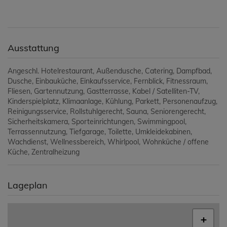
Ausstattung
Angeschl. Hotelrestaurant
Außendusche
Catering
Dampfbad
Dusche
Einbauküche
Einkaufsservice
Fernblick
Fitnessraum
Fliesen
Gartennutzung
Gastterrasse
Kabel / Satelliten-TV
Kinderspielplatz
Klimaanlage
Kühlung
Parkett
Personenaufzug
Reinigungsservice
Rollstuhlgerecht
Sauna
Seniorengerecht
Sicherheitskamera
Sporteinrichtungen
Swimmingpool
Terrassennutzung
Tiefgarage
Toilette
Umkleidekabinen
Wachdienst
Wellnessbereich
Whirlpool
Wohnküche / offene
Küche
Zentralheizung
Lageplan
+