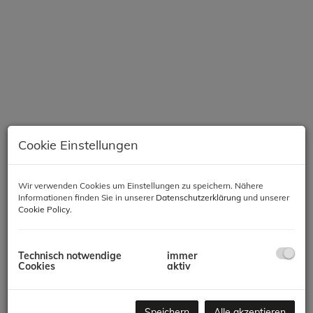
Cookie Einstellungen
Wir verwenden Cookies um Einstellungen zu speichern. Nähere
Informationen finden Sie in unserer
Datenschutzerklärung
und unserer
Cookie Policy
.
Beschreibung
Technisch notwendige
immer
Zepterme – Luxus, Entspannung und Lebensqualität in
Cookies
aktiv
Vrnjačka Banja
„Zepterme“ ist ein luxuriöser Komplex im Herzen von Vrnjačka
Banja, der auf einer Fläche von 30.000 m² höchsten Komfort und
Speichern
Alle akzeptieren