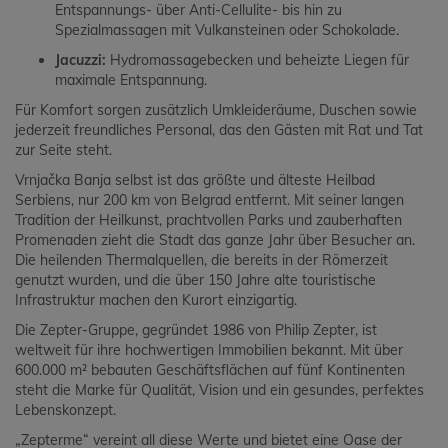
Entspannungs- über Anti-Cellulite- bis hin zu
Spezialmassagen mit Vulkansteinen oder Schokolade.
Jacuzzi:
Hydromassagebecken und beheizte Liegen für
maximale Entspannung.
Für Komfort sorgen zusätzlich Umkleideräume, Duschen sowie
jederzeit freundliches Personal, das den Gästen mit Rat und Tat
zur Seite steht.
Vrnjačka Banja selbst ist das größte und älteste Heilbad
Serbiens, nur 200 km von Belgrad entfernt. Mit seiner langen
Tradition der Heilkunst, prachtvollen Parks und zauberhaften
Promenaden zieht die Stadt das ganze Jahr über Besucher an.
Die heilenden Thermalquellen, die bereits in der Römerzeit
genutzt wurden, und die über 150 Jahre alte touristische
Infrastruktur machen den Kurort einzigartig.
Die Zepter-Gruppe, gegründet 1986 von Philip Zepter, ist
weltweit für ihre hochwertigen Immobilien bekannt. Mit über
600.000 m² bebauten Geschäftsflächen auf fünf Kontinenten
steht die Marke für Qualität, Vision und ein gesundes, perfektes
Lebenskonzept.
„Zepterme“ vereint all diese Werte und bietet eine Oase der