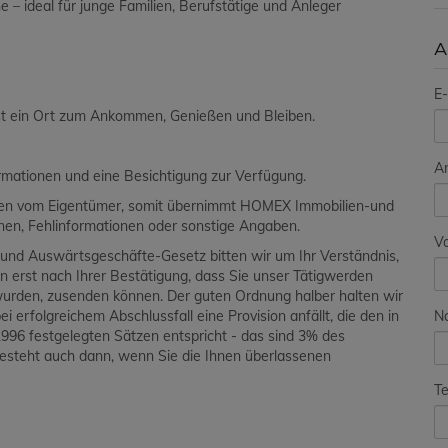
e – ideal für junge Familien, Berufstätige und Anleger
A
E-
ist ein Ort zum Ankommen, Genießen und Bleiben.
A
ormationen und eine Besichtigung zur Verfügung.
aben vom Eigentümer, somit übernimmt HOMEX Immobilien-und
ionen, Fehlinformationen oder sonstige Angaben.
V
und Auswärtsgeschäfte-Gesetz bitten wir um Ihr Verständnis,
en erst nach Ihrer Bestätigung, dass Sie unser Tätigwerden
wurden, zusenden können. Der guten Ordnung halber halten wir
N
i erfolgreichem Abschlussfall eine Provision anfällt, die den in
96 festgelegten Sätzen entspricht - das sind 3% des
besteht auch dann, wenn Sie die Ihnen überlassenen
Te