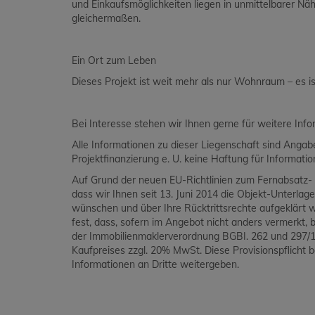
und Einkaufsmöglichkeiten liegen in unmittelbarer Näh
gleichermaßen.
Ein Ort zum Leben
Dieses Projekt ist weit mehr als nur Wohnraum – es 
Bei Interesse stehen wir Ihnen gerne für weitere Inf
Alle Informationen zu dieser Liegenschaft sind Ang
Projektfinanzierung e. U. keine Haftung für Informat
Auf Grund der neuen EU-Richtlinien zum Fernabsatz- 
dass wir Ihnen seit 13. Juni 2014 die Objekt-Unterlag
wünschen und über Ihre Rücktrittsrechte aufgeklärt 
fest, dass, sofern im Angebot nicht anders vermerkt, be
der Immobilienmaklerverordnung BGBI. 262 und 297/19
Kaufpreises zzgl. 20% MwSt. Diese Provisionspflicht 
Informationen an Dritte weitergeben.