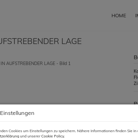
HOME
UFSTREBENDER LAGE
B
K
F
Z
P
 Einstellungen
Ka
den Cookies um Einstellungen zu speichern. Nähere Informationen finden Sie in 
Pr
tzerklärung
und unserer
Cookie Policy
.