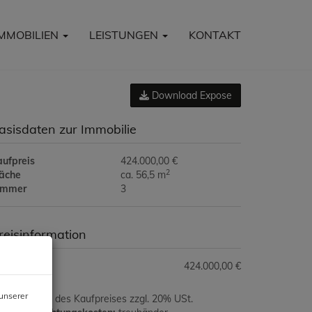
IMMOBILIEN
LEISTUNGEN
KONTAKT
Download Expose
asisdaten zur Immobilie
aufpreis
424.000,00 €
2
läche
ca. 56,5 m
immer
3
reisinformation
ufpreis:
424.000,00 €
unserer
ovision:
3% des Kaufpreises zzgl. 20% USt.