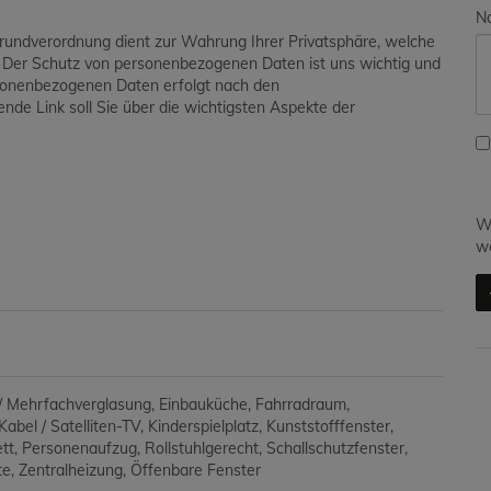
Na
grundverordnung dient zur Wahrung Ihrer Privatsphäre, welche
. Der Schutz von personenbezogenen Daten ist uns wichtig und
ersonenbezogenen Daten erfolgt nach den
de Link soll Sie über die wichtigsten Aspekte der
Wi
we
/ Mehrfachverglasung
Einbauküche
Fahrradraum
Kabel / Satelliten-TV
Kinderspielplatz
Kunststofffenster
tt
Personenaufzug
Rollstuhlgerecht
Schallschutzfenster
te
Zentralheizung
Öffenbare Fenster