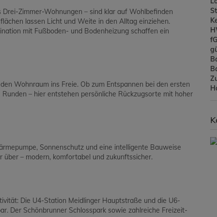
L
St
s Drei-Zimmer-Wohnungen – sind klar auf Wohlbefinden
Ke
lächen lassen Licht und Weite in den Alltag einziehen.
H
bination mit Fußboden- und Bodenheizung schaffen ein
f
gü
B
B
Z
 den Wohnraum ins Freie. Ob zum Entspannen bei den ersten
H
e Runden – hier entstehen persönliche Rückzugsorte mit hoher
K
ftwärmepumpe, Sonnenschutz und eine intelligente Bauweise
 über – modern, komfortabel und zukunftssicher.
ivität: Die U4-Station Meidlinger Hauptstraße und die U6-
ar. Der Schönbrunner Schlosspark sowie zahlreiche Freizeit-