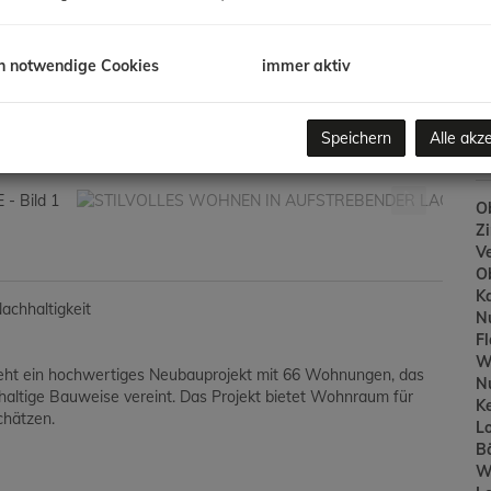
Ve
/K
G
h notwendige Cookies
immer aktiv
G
Speichern
Alle akz
B
Ob
Z
V
O
K
achhaltigkeit
N
F
W
steht ein hochwertiges Neubauprojekt mit 66 Wohnungen, das
N
ltige Bauweise vereint. Das Projekt bietet Wohnraum für
Ke
chätzen.
L
B
W