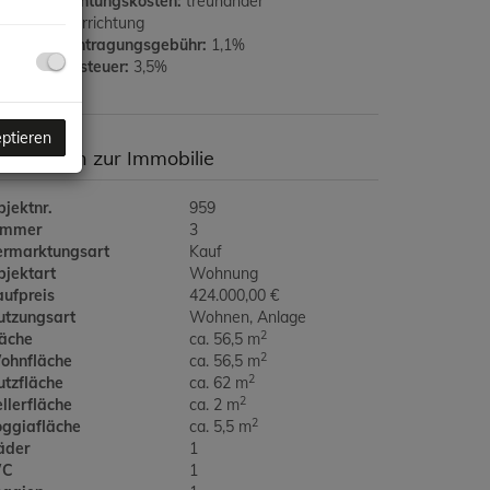
rtragserrichtungskosten:
treuhänder
aufvertragerrichtung
rundbucheintragungsgebühr:
1,1%
runderwerbsteuer:
3,5%
eptieren
asisdaten zur Immobilie
jektnr.
959
immer
3
ermarktungsart
Kauf
bjektart
Wohnung
aufpreis
424.000,00 €
utzungsart
Wohnen
Anlage
2
läche
ca. 56,5 m
2
ohnfläche
ca. 56,5 m
2
utzfläche
ca. 62 m
2
llerfläche
ca. 2 m
2
oggiafläche
ca. 5,5 m
äder
1
C
1