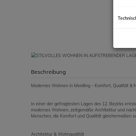
Technisc
Beschreibung
Modernes Wohnen in Meidling – Komfort, Qualität & N
In einer der gefragtesten Lagen des 12. Bezirks ent
modernes Wohnen, zeitgemäße Architektur und nachha
Menschen, die Komfort und Qualität gleichermaßen s
Architektur & Wohnqualität