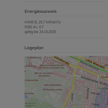
Energieausweis
2
HWB
B, 25.7 kWh/m
a
fGEE
A+, 0,7
gültig bis
24.10.2033
Lageplan