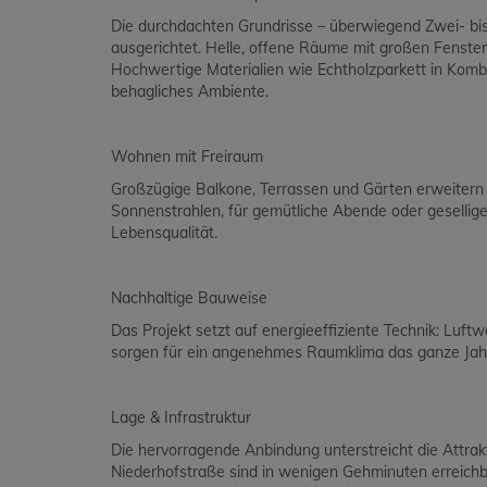
Die durchdachten Grundrisse – überwiegend Zwei- bi
ausgerichtet. Helle, offene Räume mit großen Fensterf
Hochwertige Materialien wie Echtholzparkett in Kom
behagliches Ambiente.
Wohnen mit Freiraum
Großzügige Balkone, Terrassen und Gärten erweitern
Sonnenstrahlen, für gemütliche Abende oder gesellig
Lebensqualität.
Nachhaltige Bauweise
Das Projekt setzt auf energieeffiziente Technik: Lu
sorgen für ein angenehmes Raumklima das ganze Jahr
Lage & Infrastruktur
Die hervorragende Anbindung unterstreicht die Attrakt
Niederhofstraße sind in wenigen Gehminuten erreichb