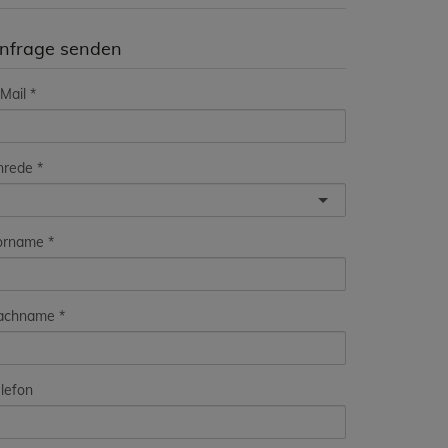
nfrage senden
Mail
nrede
orname
achname
lefon