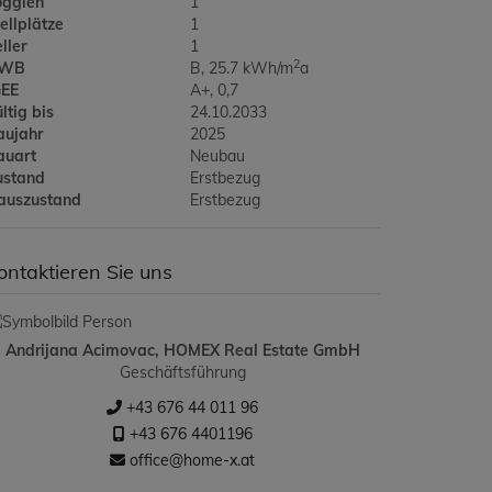
oggien
1
ellplätze
1
ller
1
2
WB
B, 25.7 kWh/m
a
GEE
A+, 0,7
ltig bis
24.10.2033
aujahr
2025
auart
Neubau
ustand
Erstbezug
auszustand
Erstbezug
ontaktieren Sie uns
Andrijana Acimovac, HOMEX Real Estate GmbH
Geschäftsführung
+43 676 44 011 96
+43 676 4401196
office@home-x.at