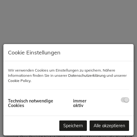
Cookie Einstellungen
Wir verwenden Cookies um Einstellungen zu speichern. Nähere
Informationen finden Sie in unserer
Datenschutzerklärung
und unserer
Beschreibung
Cookie Policy
.
Modernes Wohnen in Meidling – Komfort, Qualität &
Technisch notwendige
immer
Nachhaltigkeit
Cookies
aktiv
In einer der gefragtesten Lagen des 12. Bezirks entsteht ein
hochwertiges Neubauprojekt mit 66 Wohnungen, das modernes
Speichern
Alle akzeptieren
Wohnen, zeitgemäße Architektur und nachhaltige Bauweise