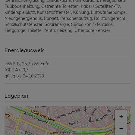
Mehrfachverglasung
Einbauküche
Fahrradraum
Fertigparkett
Fußbodenheizung
Getrennte Toiletten
Kabel / Satelliten-TV
Kinderspielplatz
Kunststofffenster
Kühlung
Luftwärmepumpe
Niedrigenergiehaus
Parkett
Personenaufzug
Rollstuhlgerecht
Schallschutzfenster
Solarenergie
Südbalkon / -terrasse
Tiefgarage
Toilette
Zentralheizung
Öffenbare Fenster
Energieausweis
2
HWB
B, 25.7 kWh/m
a
fGEE
A+, 0,7
gültig bis
24.10.2033
Lageplan
+
−