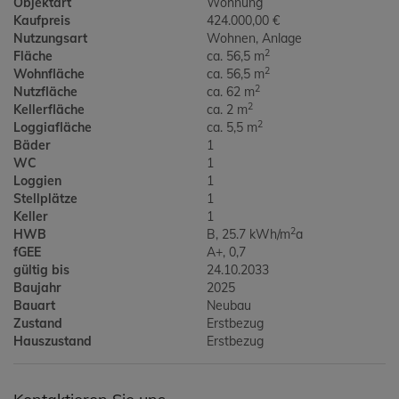
Objektart
Wohnung
Kaufpreis
424.000,00 €
Nutzungsart
Wohnen
Anlage
2
Fläche
ca. 56,5 m
2
Wohnfläche
ca. 56,5 m
2
Nutzfläche
ca. 62 m
2
Kellerfläche
ca. 2 m
2
Loggiafläche
ca. 5,5 m
Bäder
1
WC
1
Loggien
1
Stellplätze
1
Keller
1
2
HWB
B, 25.7 kWh/m
a
fGEE
A+, 0,7
gültig bis
24.10.2033
Baujahr
2025
Bauart
Neubau
Zustand
Erstbezug
Hauszustand
Erstbezug