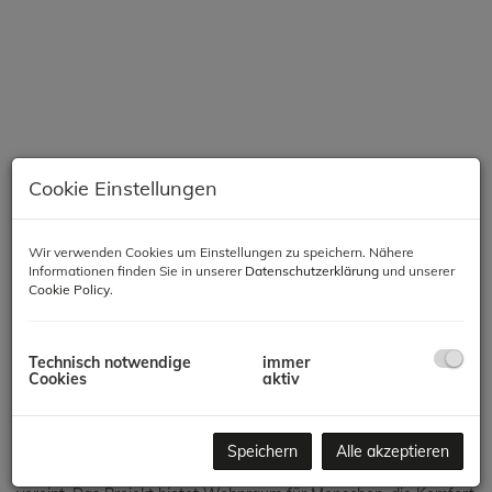
Cookie Einstellungen
Wir verwenden Cookies um Einstellungen zu speichern. Nähere
Informationen finden Sie in unserer
Datenschutzerklärung
und unserer
Beschreibung
Cookie Policy
.
Modernes Wohnen in Meidling – Komfort, Qualität &
Technisch notwendige
immer
Nachhaltigkeit
Cookies
aktiv
In einer der gefragtesten Lagen des 12. Bezirks entsteht ein
hochwertiges Neubauprojekt mit 66 Wohnungen, das modernes
Speichern
Alle akzeptieren
Wohnen, zeitgemäße Architektur und nachhaltige Bauweise