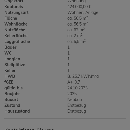
Objektart
Wohnung
Kaufpreis
424.000,00 €
Nutzungsart
Wohnen
Anlage
2
Fläche
ca. 56,5 m
2
Wohnfläche
ca. 56,5 m
2
Nutzfläche
ca. 62 m
2
Kellerfläche
ca. 2 m
2
Loggiafläche
ca. 5,5 m
Bäder
1
WC
1
Loggien
1
Stellplätze
1
Keller
1
2
HWB
B, 25.7 kWh/m
a
fGEE
A+, 0,7
gültig bis
24.10.2033
Baujahr
2025
Bauart
Neubau
Zustand
Erstbezug
Hauszustand
Erstbezug