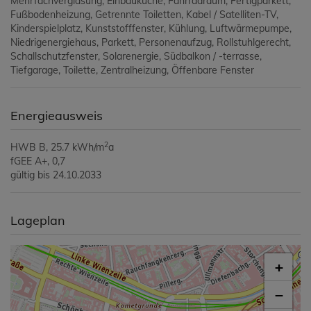
Mehrfachverglasung
Einbauküche
Fahrradraum
Fertigparkett
Fußbodenheizung
Getrennte Toiletten
Kabel / Satelliten-TV
Kinderspielplatz
Kunststofffenster
Kühlung
Luftwärmepumpe
Niedrigenergiehaus
Parkett
Personenaufzug
Rollstuhlgerecht
Schallschutzfenster
Solarenergie
Südbalkon / -terrasse
Tiefgarage
Toilette
Zentralheizung
Öffenbare Fenster
Energieausweis
2
HWB
B, 25.7 kWh/m
a
fGEE
A+, 0,7
gültig bis
24.10.2033
Lageplan
+
−