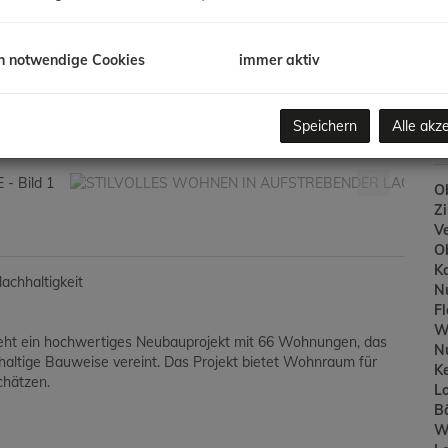
Ve
/K
G
h notwendige Cookies
immer aktiv
G
Speichern
Alle akz
B
Ob
Z
V
O
K
achhaltigkeit
N
F
W
steht ein hochwertiges Neubauprojekt mit 66 Wohnungen, das
N
ltige Bauweise vereint. Das Projekt bietet Wohnraum für
Ke
chätzen.
L
B
W