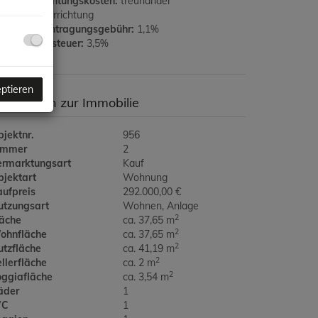
rtragserrichtungskosten:
treuhänder
aufvertragerrichtung
rundbucheintragungsgebühr:
1,1%
runderwerbsteuer:
3,5%
eptieren
asisdaten zur Immobilie
jektnr.
956
immer
2
ermarktungsart
Kauf
bjektart
Wohnung
aufpreis
292.000,00 €
utzungsart
Wohnen
Anlage
2
läche
ca. 37,65 m
2
ohnfläche
ca. 37,65 m
2
utzfläche
ca. 41,19 m
2
llerfläche
ca. 2 m
2
oggiafläche
ca. 3,54 m
äder
1
C
1