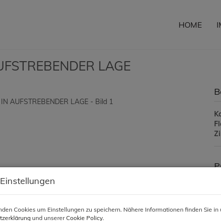
HOME
UFSTREBENDER LAGE
B
K
F
Z
P
 Einstellungen
Ka
den Cookies um Einstellungen zu speichern. Nähere Informationen finden Sie in 
Pr
tzerklärung
und unserer
Cookie Policy
.