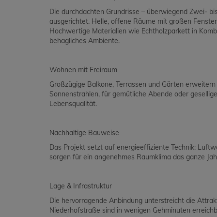
Die durchdachten Grundrisse – überwiegend Zwei- bi
ausgerichtet. Helle, offene Räume mit großen Fensterf
Hochwertige Materialien wie Echtholzparkett in Kom
behagliches Ambiente.
Wohnen mit Freiraum
Großzügige Balkone, Terrassen und Gärten erweitern
Sonnenstrahlen, für gemütliche Abende oder gesellig
Lebensqualität.
Nachhaltige Bauweise
Das Projekt setzt auf energieeffiziente Technik: Lu
sorgen für ein angenehmes Raumklima das ganze Jahr
Lage & Infrastruktur
Die hervorragende Anbindung unterstreicht die Attrakt
Niederhofstraße sind in wenigen Gehminuten erreichb