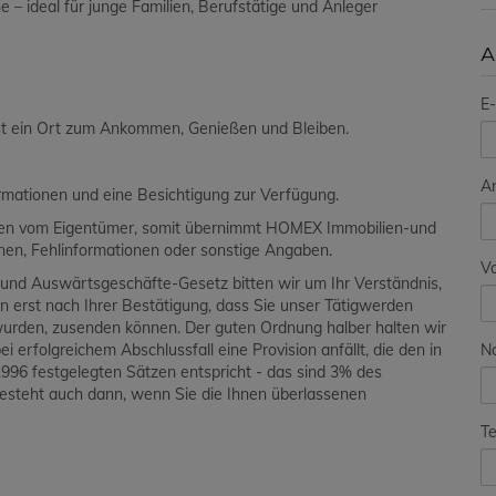
e – ideal für junge Familien, Berufstätige und Anleger
A
E-
ist ein Ort zum Ankommen, Genießen und Bleiben.
A
ormationen und eine Besichtigung zur Verfügung.
aben vom Eigentümer, somit übernimmt HOMEX Immobilien-und
ionen, Fehlinformationen oder sonstige Angaben.
V
und Auswärtsgeschäfte-Gesetz bitten wir um Ihr Verständnis,
en erst nach Ihrer Bestätigung, dass Sie unser Tätigwerden
wurden, zusenden können. Der guten Ordnung halber halten wir
N
i erfolgreichem Abschlussfall eine Provision anfällt, die den in
96 festgelegten Sätzen entspricht - das sind 3% des
besteht auch dann, wenn Sie die Ihnen überlassenen
Te