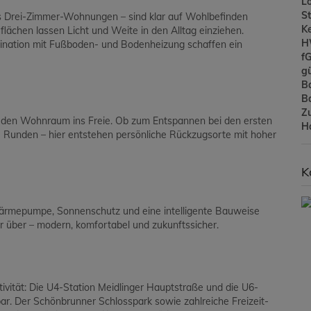
L
St
s Drei-Zimmer-Wohnungen – sind klar auf Wohlbefinden
Ke
lächen lassen Licht und Weite in den Alltag einziehen.
H
bination mit Fußboden- und Bodenheizung schaffen ein
f
gü
B
B
Z
 den Wohnraum ins Freie. Ob zum Entspannen bei den ersten
H
e Runden – hier entstehen persönliche Rückzugsorte mit hoher
K
ftwärmepumpe, Sonnenschutz und eine intelligente Bauweise
 über – modern, komfortabel und zukunftssicher.
ivität: Die U4-Station Meidlinger Hauptstraße und die U6-
ar. Der Schönbrunner Schlosspark sowie zahlreiche Freizeit-