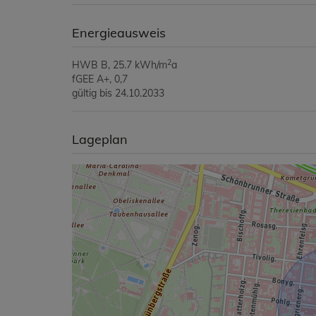
Energieausweis
2
HWB
B, 25.7 kWh/m
a
fGEE
A+, 0,7
gültig bis
24.10.2033
Lageplan