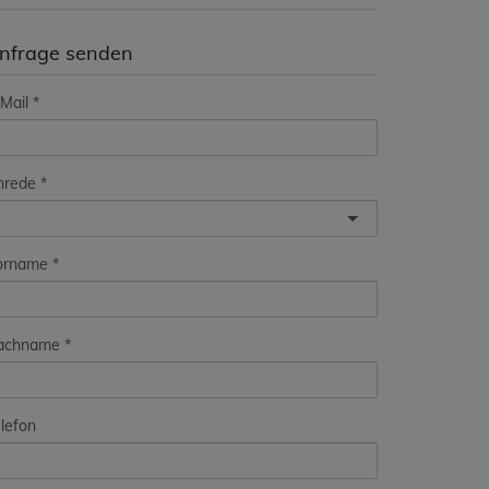
nfrage senden
Mail
nrede
orname
achname
lefon