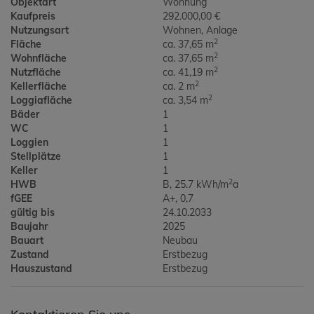
Objektart
Wohnung
Kaufpreis
292.000,00 €
Nutzungsart
Wohnen
Anlage
2
Fläche
ca. 37,65 m
2
Wohnfläche
ca. 37,65 m
2
Nutzfläche
ca. 41,19 m
2
Kellerfläche
ca. 2 m
2
Loggiafläche
ca. 3,54 m
Bäder
1
WC
1
Loggien
1
Stellplätze
1
Keller
1
2
HWB
B, 25.7 kWh/m
a
fGEE
A+, 0,7
gültig bis
24.10.2033
Baujahr
2025
Bauart
Neubau
Zustand
Erstbezug
Hauszustand
Erstbezug