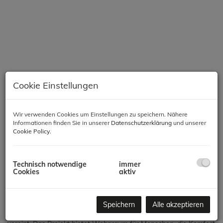
Cookie Einstellungen
Wir verwenden Cookies um Einstellungen zu speichern. Nähere
Informationen finden Sie in unserer
Datenschutzerklärung
und unserer
Beschreibung
Cookie Policy
.
Modernes Wohnen in Meidling – Komfort, Qualität &
Technisch notwendige
immer
Nachhaltigkeit
Cookies
aktiv
In einer der gefragtesten Lagen des 12. Bezirks entsteht ein
hochwertiges Neubauprojekt mit 66 Wohnungen, das modernes
Speichern
Alle akzeptieren
Wohnen, zeitgemäße Architektur und nachhaltige Bauweise