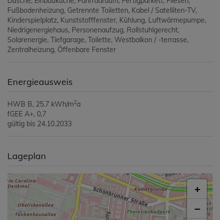
Dusche
Einbauküche
Fahrradraum
Fertigparkett
Fliesen
Fußbodenheizung
Getrennte Toiletten
Kabel / Satelliten-TV
Kinderspielplatz
Kunststofffenster
Kühlung
Luftwärmepumpe
Niedrigenergiehaus
Personenaufzug
Rollstuhlgerecht
Solarenergie
Tiefgarage
Toilette
Westbalkon / -terrasse
Zentralheizung
Öffenbare Fenster
Energieausweis
2
HWB
B, 25.7 kWh/m
a
fGEE
A+, 0,7
gültig bis
24.10.2033
Lageplan
+
−