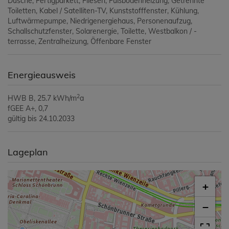
Dusche
Fertigparkett
Fliesen
Fußbodenheizung
Getrennte
Toiletten
Kabel / Satelliten-TV
Kunststofffenster
Kühlung
Luftwärmepumpe
Niedrigenergiehaus
Personenaufzug
Schallschutzfenster
Solarenergie
Toilette
Westbalkon / -
terrasse
Zentralheizung
Öffenbare Fenster
Energieausweis
2
HWB
B, 25.7 kWh/m
a
fGEE
A+, 0,7
gültig bis
24.10.2033
Lageplan
+
−