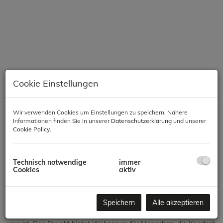
Cookie Einstellungen
Wir verwenden Cookies um Einstellungen zu speichern. Nähere
Informationen finden Sie in unserer
Datenschutzerklärung
und unserer
Cookie Policy
.
Beschreibung
Modernes Wohnen in Meidling – Komfort, Qualität &
Technisch notwendige
immer
Nachhaltigkeit
Cookies
aktiv
In einer der gefragtesten Lagen des 12. Bezirks entsteht ein
Speichern
Alle akzeptieren
hochwertiges Neubauprojekt mit 66 Wohnungen, das modernes
Wohnen, zeitgemäße Architektur und nachhaltige Bauweise