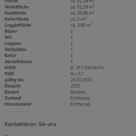
Fläche
ca. 51,19 m
2
Wohnfläche
ca. 51,19 m
2
Nutzfläche
ca. 55,08 m
2
Kellerfläche
ca. 2 m
2
Loggiafläche
ca. 3,89 m
Bäder
1
WC
1
Loggien
1
Stellplätze
1
Keller
1
Abstellräume
1
2
HWB
B, 25.7 kWh/m
a
fGEE
A+, 0,7
gültig bis
24.10.2033
Baujahr
2025
Bauart
Neubau
Zustand
Erstbezug
Hauszustand
Erstbezug
Kontaktieren Sie uns