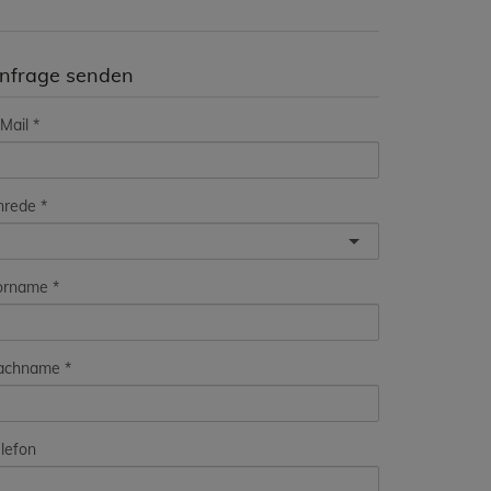
nfrage senden
Mail
nrede
orname
achname
lefon