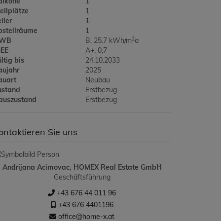
alkone
1
ellplätze
1
ller
1
bstellräume
1
2
WB
B, 25.7 kWh/m
a
GEE
A+, 0,7
ltig bis
24.10.2033
aujahr
2025
auart
Neubau
ustand
Erstbezug
auszustand
Erstbezug
ontaktieren Sie uns
Andrijana Acimovac, HOMEX Real Estate GmbH
Geschäftsführung
+43 676 44 011 96
+43 676 4401196
office@home-x.at