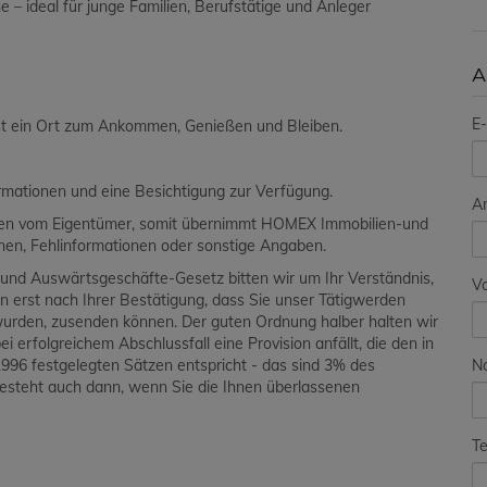
e – ideal für junge Familien, Berufstätige und Anleger
A
E-
ist ein Ort zum Ankommen, Genießen und Bleiben.
ormationen und eine Besichtigung zur Verfügung.
A
aben vom Eigentümer, somit übernimmt HOMEX Immobilien-und
ionen, Fehlinformationen oder sonstige Angaben.
und Auswärtsgeschäfte-Gesetz bitten wir um Ihr Verständnis,
V
en erst nach Ihrer Bestätigung, dass Sie unser Tätigwerden
wurden, zusenden können. Der guten Ordnung halber halten wir
i erfolgreichem Abschlussfall eine Provision anfällt, die den in
N
96 festgelegten Sätzen entspricht - das sind 3% des
besteht auch dann, wenn Sie die Ihnen überlassenen
Te