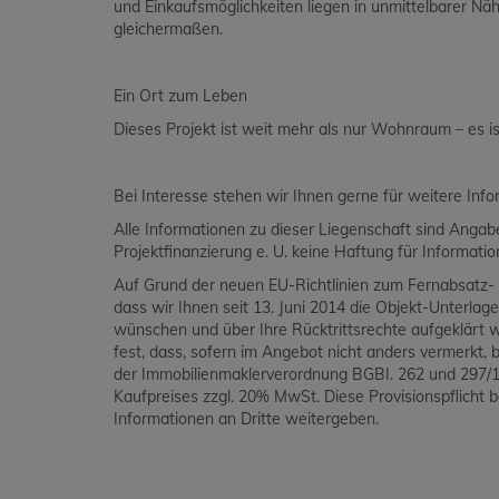
und Einkaufsmöglichkeiten liegen in unmittelbarer Näh
gleichermaßen.
Ein Ort zum Leben
Dieses Projekt ist weit mehr als nur Wohnraum – es 
Bei Interesse stehen wir Ihnen gerne für weitere Inf
Alle Informationen zu dieser Liegenschaft sind Ang
Projektfinanzierung e. U. keine Haftung für Informat
Auf Grund der neuen EU-Richtlinien zum Fernabsatz- 
dass wir Ihnen seit 13. Juni 2014 die Objekt-Unterlag
wünschen und über Ihre Rücktrittsrechte aufgeklärt 
fest, dass, sofern im Angebot nicht anders vermerkt, be
der Immobilienmaklerverordnung BGBI. 262 und 297/19
Kaufpreises zzgl. 20% MwSt. Diese Provisionspflicht 
Informationen an Dritte weitergeben.