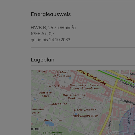
Energieausweis
2
HWB
B, 25.7 kWh/m
a
fGEE
A+, 0,7
gültig bis
24.10.2033
Lageplan