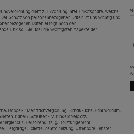
Na
grundverordnung dient zur Wahrung Ihrer Privatsphäre, welche
. Der Schutz von personenbezogenen Daten ist uns wichtig und
ersonenbezogenen Daten erfolgt nach den
de Link soll Sie über die wichtigsten Aspekte der
Wi
we
nne
Doppel- / Mehrfachverglasung
Einbauküche
Fahrradraum
iletten
Kabel / Satelliten-TV
Kinderspielplatz
genergiehaus
Personenaufzug
Rollstuhlgerecht
se
Tiefgarage
Toilette
Zentralheizung
Öffenbare Fenster