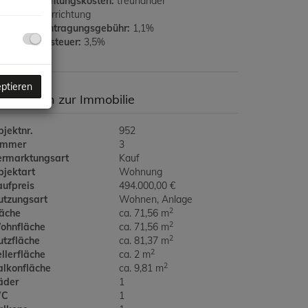
rtragserrichtungskosten:
treuhänder
aufvertragerrichtung
rundbucheintragungsgebühr:
1,1%
runderwerbsteuer:
3,5%
eptieren
asisdaten zur Immobilie
jektnr.
952
immer
3
ermarktungsart
Kauf
bjektart
Wohnung
aufpreis
494.000,00 €
utzungsart
Wohnen
Anlage
2
läche
ca. 71,56 m
2
ohnfläche
ca. 71,56 m
2
utzfläche
ca. 81,37 m
2
llerfläche
ca. 2 m
2
alkonfläche
ca. 9,81 m
äder
1
C
1