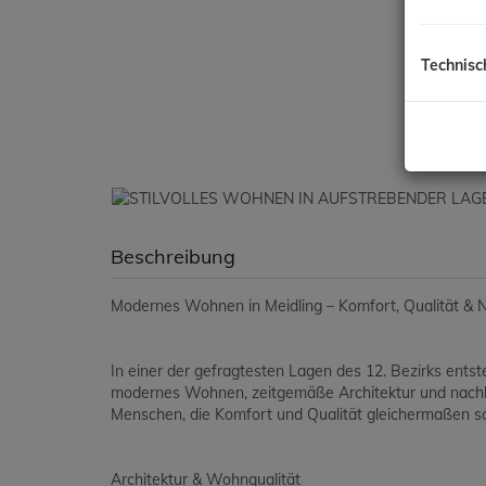
Technisc
Beschreibung
Modernes Wohnen in Meidling – Komfort, Qualität & N
In einer der gefragtesten Lagen des 12. Bezirks ent
modernes Wohnen, zeitgemäße Architektur und nachha
Menschen, die Komfort und Qualität gleichermaßen s
Architektur & Wohnqualität