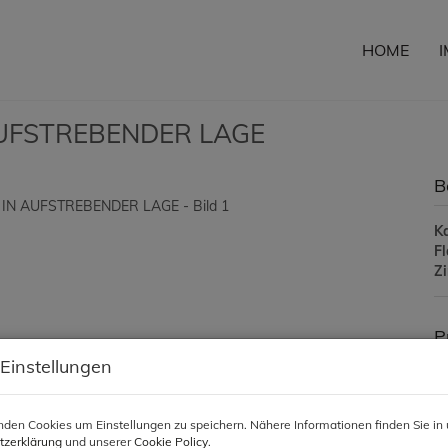
HOME
UFSTREBENDER LAGE
B
K
F
Z
P
 Einstellungen
Ka
den Cookies um Einstellungen zu speichern. Nähere Informationen finden Sie in 
Pr
tzerklärung
und unserer
Cookie Policy
.