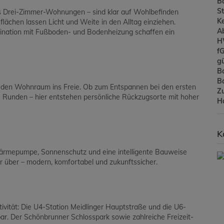
B
St
s Drei-Zimmer-Wohnungen – sind klar auf Wohlbefinden
Ke
lächen lassen Licht und Weite in den Alltag einziehen.
A
bination mit Fußboden- und Bodenheizung schaffen ein
H
f
gü
B
B
 den Wohnraum ins Freie. Ob zum Entspannen bei den ersten
Z
e Runden – hier entstehen persönliche Rückzugsorte mit hoher
H
K
ftwärmepumpe, Sonnenschutz und eine intelligente Bauweise
 über – modern, komfortabel und zukunftssicher.
ivität: Die U4-Station Meidlinger Hauptstraße und die U6-
ar. Der Schönbrunner Schlosspark sowie zahlreiche Freizeit-