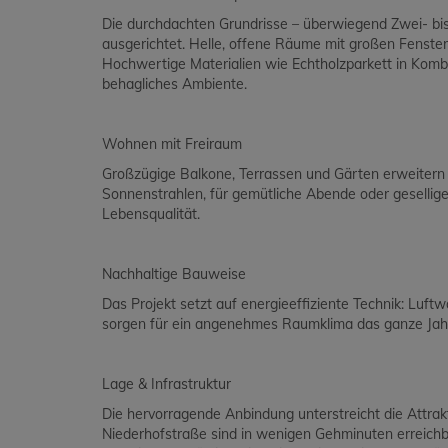
Die durchdachten Grundrisse – überwiegend Zwei- bi
ausgerichtet. Helle, offene Räume mit großen Fensterf
Hochwertige Materialien wie Echtholzparkett in Kom
behagliches Ambiente.
Wohnen mit Freiraum
Großzügige Balkone, Terrassen und Gärten erweitern
Sonnenstrahlen, für gemütliche Abende oder gesellig
Lebensqualität.
Nachhaltige Bauweise
Das Projekt setzt auf energieeffiziente Technik: Lu
sorgen für ein angenehmes Raumklima das ganze Jahr
Lage & Infrastruktur
Die hervorragende Anbindung unterstreicht die Attrakt
Niederhofstraße sind in wenigen Gehminuten erreichb