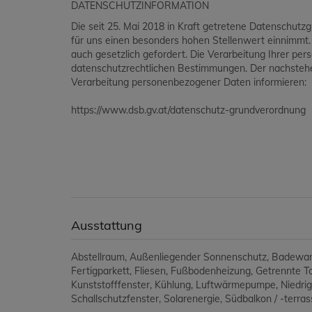
DATENSCHUTZINFORMATION
Die seit 25. Mai 2018 in Kraft getretene Datenschutz
für uns einen besonders hohen Stellenwert einnimmt
auch gesetzlich gefordert. Die Verarbeitung Ihrer p
datenschutzrechtlichen Bestimmungen. Der nachstehen
Verarbeitung personenbezogener Daten informieren:
https://www.dsb.gv.at/datenschutz-grundverordnung
Ausstattung
Abstellraum
Außenliegender Sonnenschutz
Badewa
Fertigparkett
Fliesen
Fußbodenheizung
Getrennte To
Kunststofffenster
Kühlung
Luftwärmepumpe
Niedri
Schallschutzfenster
Solarenergie
Südbalkon / -terras