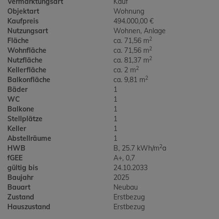
Vermarktungsart
Kauf
Objektart
Wohnung
Kaufpreis
494.000,00 €
Nutzungsart
Wohnen
Anlage
2
Fläche
ca. 71,56 m
2
Wohnfläche
ca. 71,56 m
2
Nutzfläche
ca. 81,37 m
2
Kellerfläche
ca. 2 m
2
Balkonfläche
ca. 9,81 m
Bäder
1
WC
1
Balkone
1
Stellplätze
1
Keller
1
Abstellräume
1
2
HWB
B, 25.7 kWh/m
a
fGEE
A+, 0,7
gültig bis
24.10.2033
Baujahr
2025
Bauart
Neubau
Zustand
Erstbezug
Hauszustand
Erstbezug