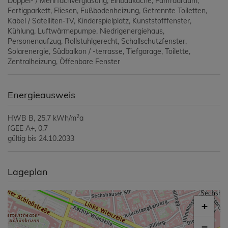
Doppel- / Mehrfachverglasung
Einbauküche
Fahrradraum
Fertigparkett
Fliesen
Fußbodenheizung
Getrennte Toiletten
Kabel / Satelliten-TV
Kinderspielplatz
Kunststofffenster
Kühlung
Luftwärmepumpe
Niedrigenergiehaus
Personenaufzug
Rollstuhlgerecht
Schallschutzfenster
Solarenergie
Südbalkon / -terrasse
Tiefgarage
Toilette
Zentralheizung
Öffenbare Fenster
Energieausweis
2
HWB
B, 25.7 kWh/m
a
fGEE
A+, 0,7
gültig bis
24.10.2033
Lageplan
+
−