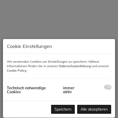
Cookie Einstellungen
Wir verwenden Cookies um Einstellungen zu speichern. Nähere
Informationen finden Sie in unserer
Datenschutzerklärung
und unserer
Beschreibung
Cookie Policy
.
Modernes Wohnen in Meidling – Komfort, Qualität &
Nachhaltigkeit
Technisch notwendige
immer
Cookies
aktiv
In einer der gefragtesten Lagen des 12. Bezirks entsteht ein
hochwertiges Neubauprojekt mit 66 Wohnungen, das modernes
Speichern
Alle akzeptieren
Wohnen, zeitgemäße Architektur und nachhaltige Bauweise