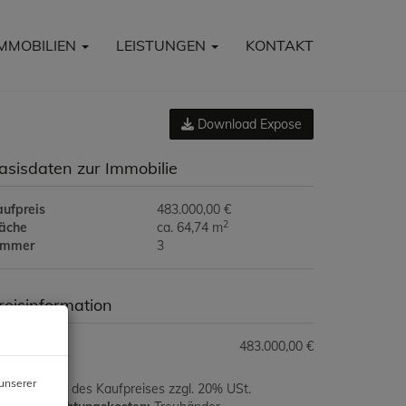
IMMOBILIEN
LEISTUNGEN
KONTAKT
Download Expose
asisdaten zur Immobilie
aufpreis
483.000,00 €
2
läche
ca. 64,74 m
immer
3
reisinformation
ufpreis:
483.000,00 €
unserer
ovision:
3% des Kaufpreises zzgl. 20% USt.