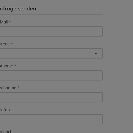
nfrage senden
Mail
nrede
orname
achname
lefon
chricht