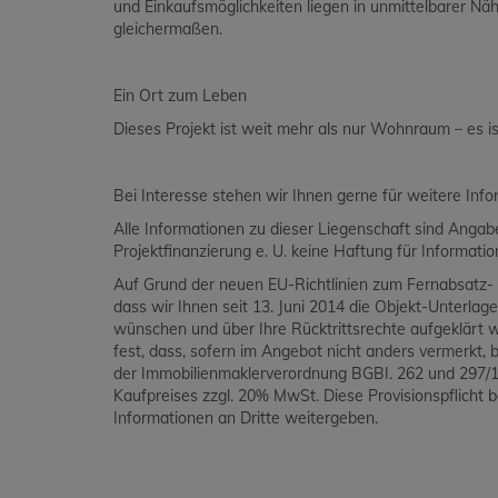
und Einkaufsmöglichkeiten liegen in unmittelbarer Näh
gleichermaßen.
Ein Ort zum Leben
Dieses Projekt ist weit mehr als nur Wohnraum – es 
Bei Interesse stehen wir Ihnen gerne für weitere Inf
Alle Informationen zu dieser Liegenschaft sind Ang
Projektfinanzierung e. U. keine Haftung für Informat
Auf Grund der neuen EU-Richtlinien zum Fernabsatz- 
dass wir Ihnen seit 13. Juni 2014 die Objekt-Unterlag
wünschen und über Ihre Rücktrittsrechte aufgeklärt 
fest, dass, sofern im Angebot nicht anders vermerkt, be
der Immobilienmaklerverordnung BGBI. 262 und 297/19
Kaufpreises zzgl. 20% MwSt. Diese Provisionspflicht 
Informationen an Dritte weitergeben.