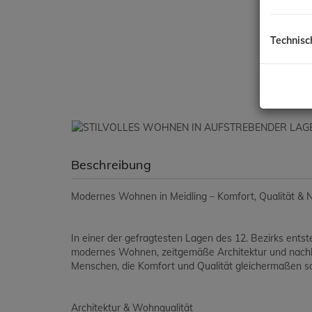
Technisc
Beschreibung
Modernes Wohnen in Meidling – Komfort, Qualität & N
In einer der gefragtesten Lagen des 12. Bezirks ent
modernes Wohnen, zeitgemäße Architektur und nachha
Menschen, die Komfort und Qualität gleichermaßen s
Architektur & Wohnqualität