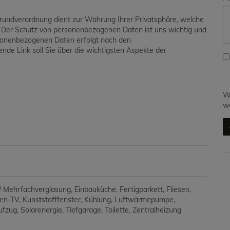
grundverordnung dient zur Wahrung Ihrer Privatsphäre, welche
. Der Schutz von personenbezogenen Daten ist uns wichtig und
ersonenbezogenen Daten erfolgt nach den
de Link soll Sie über die wichtigsten Aspekte der
Wi
we
/ Mehrfachverglasung
Einbauküche
Fertigparkett
Fliesen
ten-TV
Kunststofffenster
Kühlung
Luftwärmepumpe
ufzug
Solarenergie
Tiefgarage
Toilette
Zentralheizung