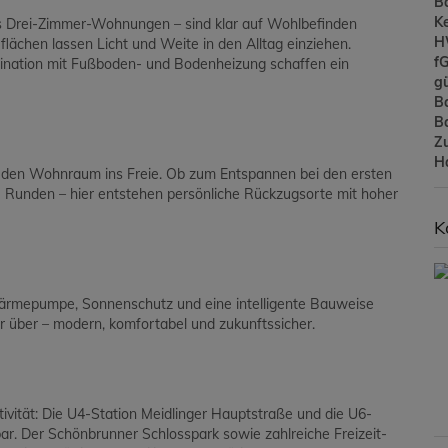
B
Ke
s Drei-Zimmer-Wohnungen – sind klar auf Wohlbefinden
H
lächen lassen Licht und Weite in den Alltag einziehen.
f
bination mit Fußboden- und Bodenheizung schaffen ein
gü
B
B
Z
H
 den Wohnraum ins Freie. Ob zum Entspannen bei den ersten
e Runden – hier entstehen persönliche Rückzugsorte mit hoher
K
ftwärmepumpe, Sonnenschutz und eine intelligente Bauweise
 über – modern, komfortabel und zukunftssicher.
ivität: Die U4-Station Meidlinger Hauptstraße und die U6-
ar. Der Schönbrunner Schlosspark sowie zahlreiche Freizeit-