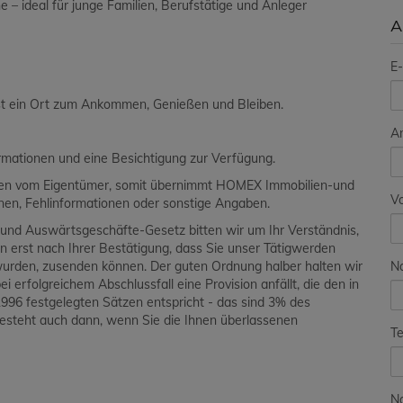
e – ideal für junge Familien, Berufstätige und Anleger
A
E-
ist ein Ort zum Ankommen, Genießen und Bleiben.
A
ormationen und eine Besichtigung zur Verfügung.
aben vom Eigentümer, somit übernimmt HOMEX Immobilien-und
V
ionen, Fehlinformationen oder sonstige Angaben.
und Auswärtsgeschäfte-Gesetz bitten wir um Ihr Verständnis,
en erst nach Ihrer Bestätigung, dass Sie unser Tätigwerden
N
wurden, zusenden können. Der guten Ordnung halber halten wir
i erfolgreichem Abschlussfall eine Provision anfällt, die den in
96 festgelegten Sätzen entspricht - das sind 3% des
besteht auch dann, wenn Sie die Ihnen überlassenen
Te
Na