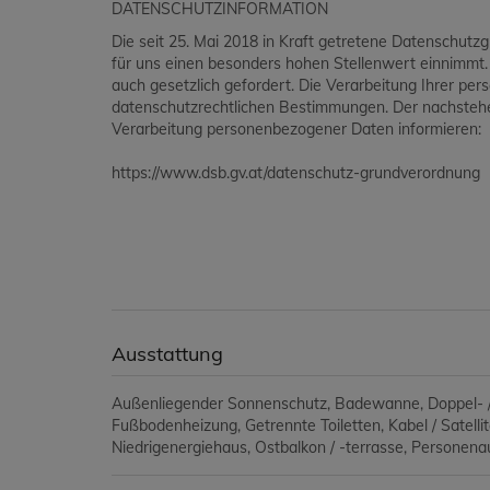
DATENSCHUTZINFORMATION
Die seit 25. Mai 2018 in Kraft getretene Datenschutz
für uns einen besonders hohen Stellenwert einnimmt
auch gesetzlich gefordert. Die Verarbeitung Ihrer p
datenschutzrechtlichen Bestimmungen. Der nachstehen
Verarbeitung personenbezogener Daten informieren:
https://www.dsb.gv.at/datenschutz-grundverordnung
Ausstattung
Außenliegender Sonnenschutz
Badewanne
Doppel- 
Fußbodenheizung
Getrennte Toiletten
Kabel / Satelli
Niedrigenergiehaus
Ostbalkon / -terrasse
Personena