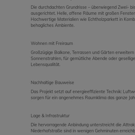
Die durchdachten Grundrisse – überwiegend Zwei- bi
ausgerichtet. Helle, offene Räume mit großen Fensterf
Hochwertige Materialien wie Echtholzparkett in Kom
behagliches Ambiente.
Wohnen mit Freiraum
Großzügige Balkone, Terrassen und Gärten erweitern
Sonnenstrahlen, für gemütliche Abende oder gesellig
Lebensqualität.
Nachhaltige Bauweise
Das Projekt setzt auf energieeffiziente Technik: Lu
sorgen für ein angenehmes Raumklima das ganze Jahr
Lage & Infrastruktur
Die hervorragende Anbindung unterstreicht die Attrakt
Niederhofstraße sind in wenigen Gehminuten erreichb