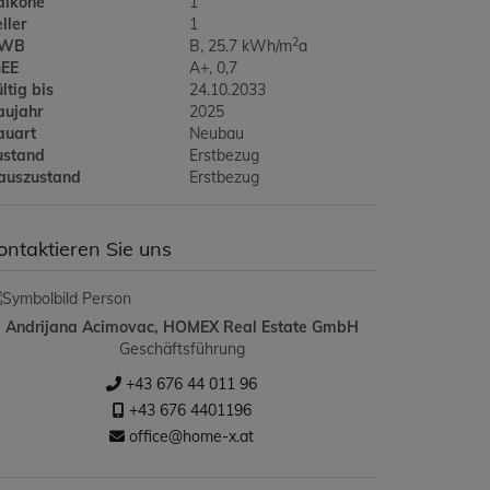
alkone
1
ller
1
2
WB
B, 25.7 kWh/m
a
GEE
A+, 0,7
ltig bis
24.10.2033
aujahr
2025
auart
Neubau
ustand
Erstbezug
auszustand
Erstbezug
ontaktieren Sie uns
Andrijana Acimovac, HOMEX Real Estate GmbH
Geschäftsführung
+43 676 44 011 96
+43 676 4401196
office@home-x.at