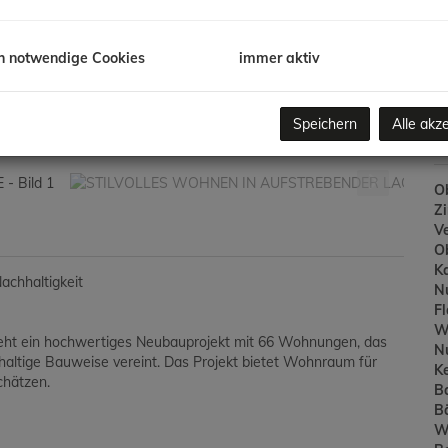
Ve
/K
G
h notwendige Cookies
immer aktiv
G
Speichern
Alle akz
B
Ob
Z
V
O
K
achhaltigkeit
N
F
W
steht ein hochwertiges Neubauprojekt mit 66 Wohnungen, das
N
ltige Bauweise vereint. Das Projekt bietet Wohnraum für
Ke
chätzen.
B
B
W