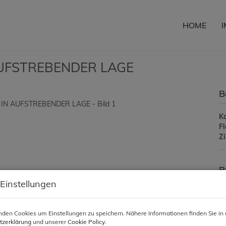
HOME
UFSTREBENDER LAGE
B
K
F
Z
P
 Einstellungen
Ka
den Cookies um Einstellungen zu speichern. Nähere Informationen finden Sie in 
Pr
tzerklärung
und unserer
Cookie Policy
.