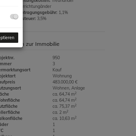
rtragserrichtungskosten:
Treuhänder
aufvertragerrichtungänder
rundbucheintragungsgebühr:
1,1%
runderwerbsteuer:
3,5%
eptieren
asisdaten zur Immobilie
jektnr.
950
immer
3
ermarktungsart
Kauf
bjektart
Wohnung
aufpreis
483.000,00 €
utzungsart
Wohnen
Anlage
2
läche
ca. 64,74 m
2
ohnfläche
ca. 64,74 m
2
utzfläche
ca. 75,37 m
2
llerfläche
ca. 2 m
2
alkonfläche
ca. 10,63 m
äder
1
C
1