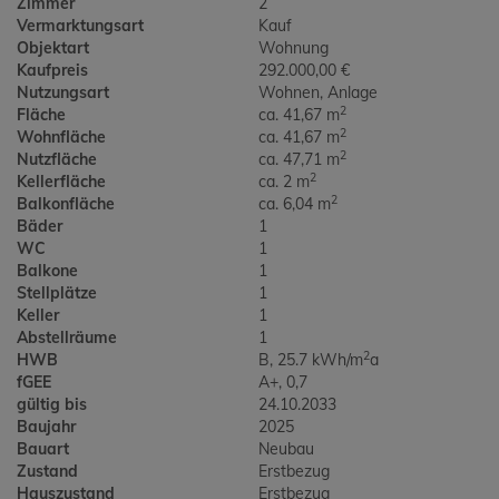
Zimmer
2
Vermarktungsart
Kauf
Objektart
Wohnung
Kaufpreis
292.000,00 €
Nutzungsart
Wohnen
Anlage
2
Fläche
ca. 41,67 m
2
Wohnfläche
ca. 41,67 m
2
Nutzfläche
ca. 47,71 m
2
Kellerfläche
ca. 2 m
2
Balkonfläche
ca. 6,04 m
Bäder
1
WC
1
Balkone
1
Stellplätze
1
Keller
1
Abstellräume
1
2
HWB
B, 25.7 kWh/m
a
fGEE
A+, 0,7
gültig bis
24.10.2033
Baujahr
2025
Bauart
Neubau
Zustand
Erstbezug
Hauszustand
Erstbezug