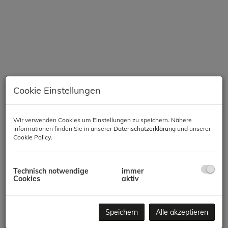
Cookie Einstellungen
Wir verwenden Cookies um Einstellungen zu speichern. Nähere
Informationen finden Sie in unserer
Datenschutzerklärung
und unserer
Beschreibung
Cookie Policy
.
Modernes Wohnen in Meidling – Komfort, Qualität &
Nachhaltigkeit
Technisch notwendige
immer
Cookies
aktiv
In einer der gefragtesten Lagen des 12. Bezirks entsteht ein
hochwertiges Neubauprojekt mit 66 Wohnungen, das modernes
Speichern
Alle akzeptieren
Wohnen, zeitgemäße Architektur und nachhaltige Bauweise