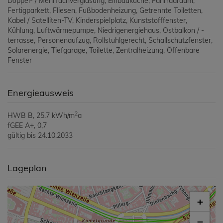
Doppel- / Mehrfachverglasung
Einbauküche
Fahrradraum
Fertigparkett
Fliesen
Fußbodenheizung
Getrennte Toiletten
Kabel / Satelliten-TV
Kinderspielplatz
Kunststofffenster
Kühlung
Luftwärmepumpe
Niedrigenergiehaus
Ostbalkon / -
terrasse
Personenaufzug
Rollstuhlgerecht
Schallschutzfenster
Solarenergie
Tiefgarage
Toilette
Zentralheizung
Öffenbare
Fenster
Energieausweis
2
HWB
B, 25.7 kWh/m
a
fGEE
A+, 0,7
gültig bis
24.10.2033
Lageplan
+
−