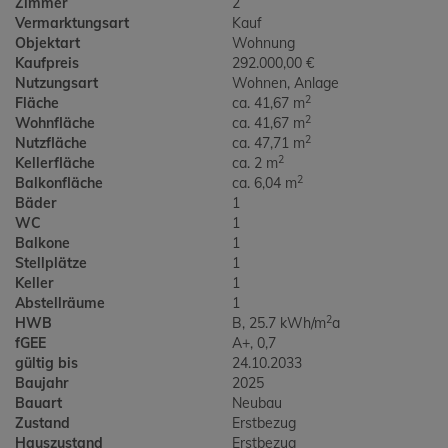
Zimmer
2
Vermarktungsart
Kauf
Objektart
Wohnung
Kaufpreis
292.000,00 €
Nutzungsart
Wohnen
Anlage
2
Fläche
ca. 41,67 m
2
Wohnfläche
ca. 41,67 m
2
Nutzfläche
ca. 47,71 m
2
Kellerfläche
ca. 2 m
2
Balkonfläche
ca. 6,04 m
Bäder
1
WC
1
Balkone
1
Stellplätze
1
Keller
1
Abstellräume
1
2
HWB
B, 25.7 kWh/m
a
fGEE
A+, 0,7
gültig bis
24.10.2033
Baujahr
2025
Bauart
Neubau
Zustand
Erstbezug
Hauszustand
Erstbezug