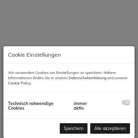
Cookie Einstellungen
Wir verwenden Cookies um Einstellungen zu speichern. Nähere
Informationen finden Sie in unserer
Datenschutzerklärung
und unserer
Beschreibung
Cookie Policy
.
Modernes Wohnen in Meidling – Komfort, Qualität &
Nachhaltigkeit
Technisch notwendige
immer
Cookies
aktiv
In einer der gefragtesten Lagen des 12. Bezirks entsteht ein
hochwertiges Neubauprojekt mit 66 Wohnungen, das modernes
Speichern
Alle akzeptieren
Wohnen, zeitgemäße Architektur und nachhaltige Bauweise