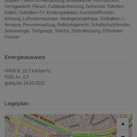
Doppel- / Mehrfachverglasung
Einbauküche
Fahrradraum
Fertigparkett
Fliesen
Fußbodenheizung
Getrennte Toiletten
Kabel / Satelliten-TV
Kinderspielplatz
Kunststofffenster
Kühlung
Luftwärmepumpe
Niedrigenergiehaus
Ostbalkon / -
terrasse
Personenaufzug
Rollstuhlgerecht
Schallschutzfenster
Solarenergie
Tiefgarage
Toilette
Zentralheizung
Öffenbare
Fenster
Energieausweis
2
HWB
B, 25.7 kWh/m
a
fGEE
A+, 0,7
gültig bis
24.10.2033
Lageplan
+
−