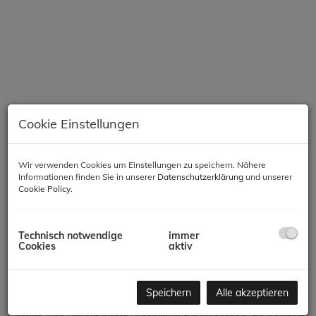
Cookie Einstellungen
Wir verwenden Cookies um Einstellungen zu speichern. Nähere
Informationen finden Sie in unserer
Datenschutzerklärung
und unserer
Beschreibung
Cookie Policy
.
Modernes Wohnen in Meidling – Komfort, Qualität &
Nachhaltigkeit
Technisch notwendige
immer
Cookies
aktiv
In einer der gefragtesten Lagen des 12. Bezirks entsteht ein
hochwertiges Neubauprojekt mit 66 Wohnungen, das modernes
Speichern
Alle akzeptieren
Wohnen, zeitgemäße Architektur und nachhaltige Bauweise