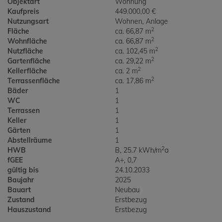
Objektart
Wohnung
Kaufpreis
449.000,00 €
Nutzungsart
Wohnen
Anlage
2
Fläche
ca. 66,87 m
2
Wohnfläche
ca. 66,87 m
2
Nutzfläche
ca. 102,45 m
2
Gartenfläche
ca. 29,22 m
2
Kellerfläche
ca. 2 m
2
Terrassenfläche
ca. 17,86 m
Bäder
1
WC
1
Terrassen
1
Keller
1
Gärten
1
Abstellräume
1
2
HWB
B, 25.7 kWh/m
a
fGEE
A+, 0,7
gültig bis
24.10.2033
Baujahr
2025
Bauart
Neubau
Zustand
Erstbezug
Hauszustand
Erstbezug