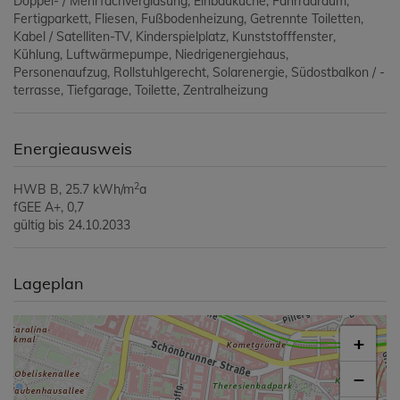
Doppel- / Mehrfachverglasung
Einbauküche
Fahrradraum
Fertigparkett
Fliesen
Fußbodenheizung
Getrennte Toiletten
Kabel / Satelliten-TV
Kinderspielplatz
Kunststofffenster
Kühlung
Luftwärmepumpe
Niedrigenergiehaus
Personenaufzug
Rollstuhlgerecht
Solarenergie
Südostbalkon / -
terrasse
Tiefgarage
Toilette
Zentralheizung
Energieausweis
2
HWB
B, 25.7 kWh/m
a
fGEE
A+, 0,7
gültig bis
24.10.2033
Lageplan
+
−