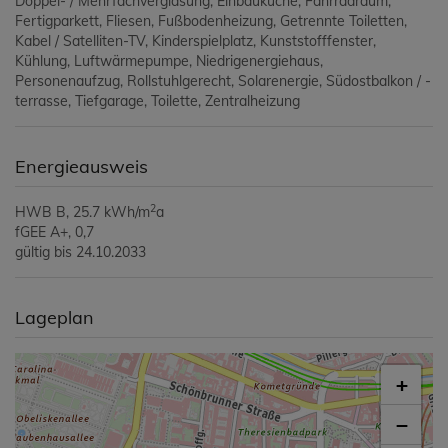
Doppel- / Mehrfachverglasung
Einbauküche
Fahrradraum
Fertigparkett
Fliesen
Fußbodenheizung
Getrennte Toiletten
Kabel / Satelliten-TV
Kinderspielplatz
Kunststofffenster
Kühlung
Luftwärmepumpe
Niedrigenergiehaus
Personenaufzug
Rollstuhlgerecht
Solarenergie
Südostbalkon / -
terrasse
Tiefgarage
Toilette
Zentralheizung
Energieausweis
2
HWB
B, 25.7 kWh/m
a
fGEE
A+, 0,7
gültig bis
24.10.2033
Lageplan
+
−