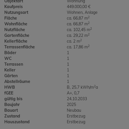
Objektart
Wohnung
Kaufpreis
449.000,00 €
Nutzungsart
Wohnen
Anlage
2
Fläche
ca. 66,87 m
2
Wohnfläche
ca. 66,87 m
2
Nutzfläche
ca. 102,45 m
2
Gartenfläche
ca. 29,22 m
2
Kellerfläche
ca. 2 m
2
Terrassenfläche
ca. 17,86 m
Bäder
1
WC
1
Terrassen
1
Keller
1
Gärten
1
Abstellräume
1
2
HWB
B, 25.7 kWh/m
a
fGEE
A+, 0,7
gültig bis
24.10.2033
Baujahr
2025
Bauart
Neubau
Zustand
Erstbezug
Hauszustand
Erstbezug