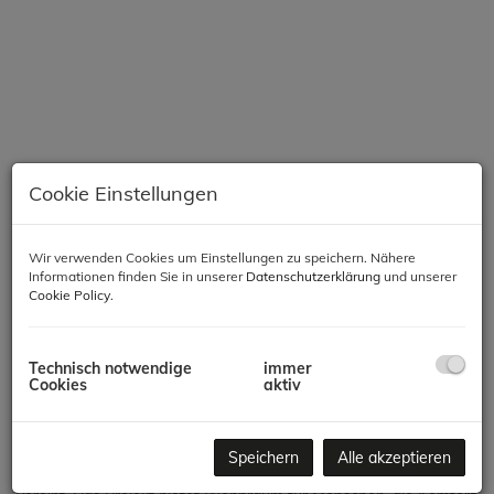
Cookie Einstellungen
Wir verwenden Cookies um Einstellungen zu speichern. Nähere
Informationen finden Sie in unserer
Datenschutzerklärung
und unserer
Beschreibung
Cookie Policy
.
Modernes Wohnen in Meidling – Komfort, Qualität &
Nachhaltigkeit
Technisch notwendige
immer
Cookies
aktiv
In einer der gefragtesten Lagen des 12. Bezirks entsteht ein
hochwertiges Neubauprojekt mit 66 Wohnungen, das modernes
Speichern
Alle akzeptieren
Wohnen, zeitgemäße Architektur und nachhaltige Bauweise