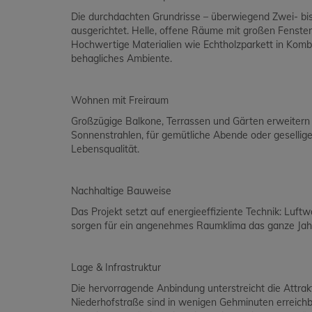
Die durchdachten Grundrisse – überwiegend Zwei- bi
ausgerichtet. Helle, offene Räume mit großen Fensterf
Hochwertige Materialien wie Echtholzparkett in Kom
behagliches Ambiente.
Wohnen mit Freiraum
Großzügige Balkone, Terrassen und Gärten erweitern
Sonnenstrahlen, für gemütliche Abende oder gesellig
Lebensqualität.
Nachhaltige Bauweise
Das Projekt setzt auf energieeffiziente Technik: Lu
sorgen für ein angenehmes Raumklima das ganze Jahr
Lage & Infrastruktur
Die hervorragende Anbindung unterstreicht die Attrakt
Niederhofstraße sind in wenigen Gehminuten erreichb