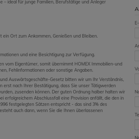
e – ideal für junge Familien, Berufstätige und Anleger
A
E-
ist ein Ort zum Ankommen, Genießen und Bleiben.
A
ormationen und eine Besichtigung zur Verfügung.
aben vom Eigentümer, somit übernimmt HOMEX Immobilien-und
V
ionen, Fehlinformationen oder sonstige Angaben.
und Auswärtsgeschäfte-Gesetz bitten wir um Ihr Verständnis,
en erst nach Ihrer Bestätigung, dass Sie unser Tätigwerden
N
wurden, zusenden können. Der guten Ordnung halber halten wir
i erfolgreichem Abschlussfall eine Provision anfällt, die den in
96 festgelegten Sätzen entspricht - das sind 3% des
besteht auch dann, wenn Sie die Ihnen überlassenen
Te
Na