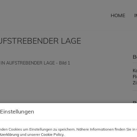
HOME
UFSTREBENDER LAGE
B
K
F
Z
P
 Einstellungen
Ka
den Cookies um Einstellungen zu speichern. Nähere Informationen finden Sie in 
Ve
tzerklärung
und unserer
Cookie Policy
.