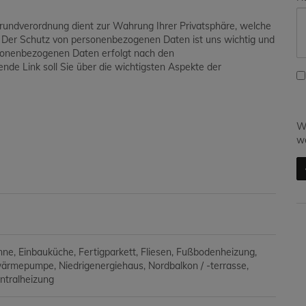
grundverordnung dient zur Wahrung Ihrer Privatsphäre, welche
. Der Schutz von personenbezogenen Daten ist uns wichtig und
ersonenbezogenen Daten erfolgt nach den
de Link soll Sie über die wichtigsten Aspekte der
Wi
we
nne
Einbauküche
Fertigparkett
Fliesen
Fußbodenheizung
wärmepumpe
Niedrigenergiehaus
Nordbalkon / -terrasse
ntralheizung