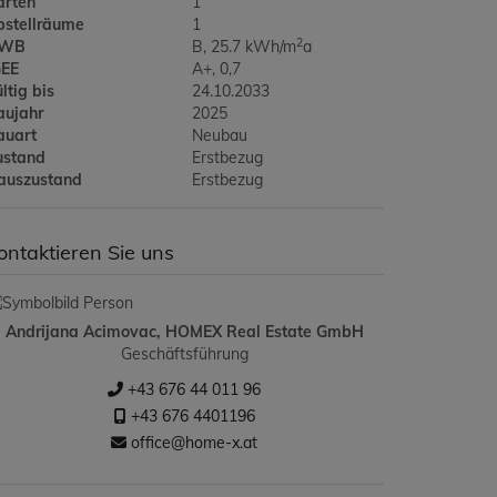
ärten
1
bstellräume
1
2
WB
B, 25.7 kWh/m
a
GEE
A+, 0,7
ltig bis
24.10.2033
aujahr
2025
auart
Neubau
ustand
Erstbezug
auszustand
Erstbezug
ontaktieren Sie uns
Andrijana Acimovac, HOMEX Real Estate GmbH
Geschäftsführung
+43 676 44 011 96
+43 676 4401196
office@home-x.at