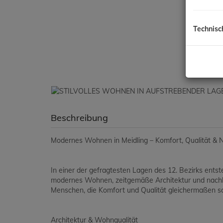
Technisc
Beschreibung
Modernes Wohnen in Meidling – Komfort, Qualität & N
In einer der gefragtesten Lagen des 12. Bezirks ent
modernes Wohnen, zeitgemäße Architektur und nachha
Menschen, die Komfort und Qualität gleichermaßen s
Architektur & Wohnqualität