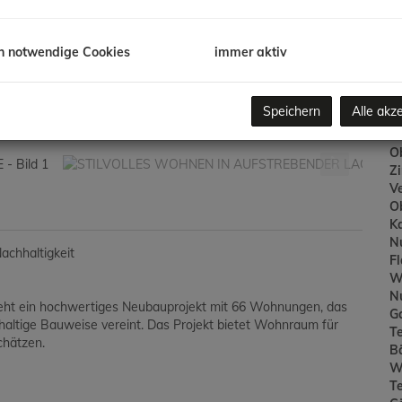
/K
G
G
h notwendige Cookies
immer aktiv
B
Speichern
Alle akz
Ob
Z
V
O
K
N
achhaltigkeit
F
W
N
steht ein hochwertiges Neubauprojekt mit 66 Wohnungen, das
G
ltige Bauweise vereint. Das Projekt bietet Wohnraum für
T
chätzen.
B
W
T