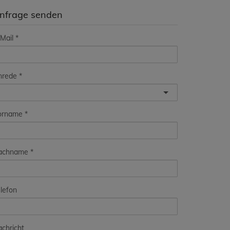
nfrage senden
Mail
nrede
orname
achname
lefon
chricht