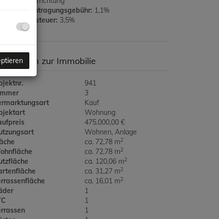
aufvertragerrichtung
rundbucheintragungsgebühr:
1,1%
runderwerbsteuer:
3,5%
asisdaten zur Immobilie
eptieren
jektnr.
941
immer
3
ermarktungsart
Kauf
bjektart
Wohnung
aufpreis
475.000,00 €
utzungsart
Wohnen
Anlage
2
läche
ca. 72,78 m
2
ohnfläche
ca. 72,78 m
2
utzfläche
ca. 120,06 m
2
artenfläche
ca. 31,27 m
2
errassenfläche
ca. 16,01 m
äder
1
C
1
errassen
1