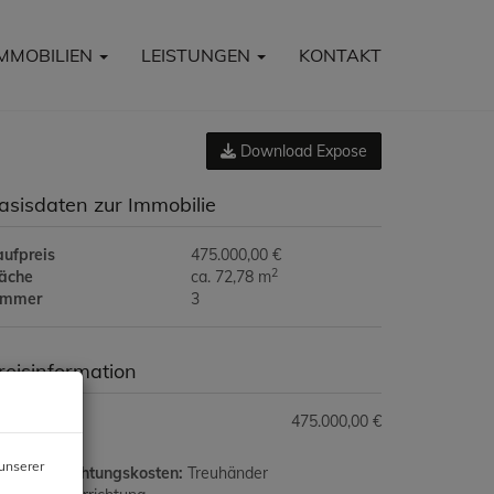
IMMOBILIEN
LEISTUNGEN
KONTAKT
Download Expose
asisdaten zur Immobilie
aufpreis
475.000,00 €
2
läche
ca. 72,78 m
immer
3
reisinformation
ufpreis:
475.000,00 €
unserer
rtragserrichtungskosten:
Treuhänder