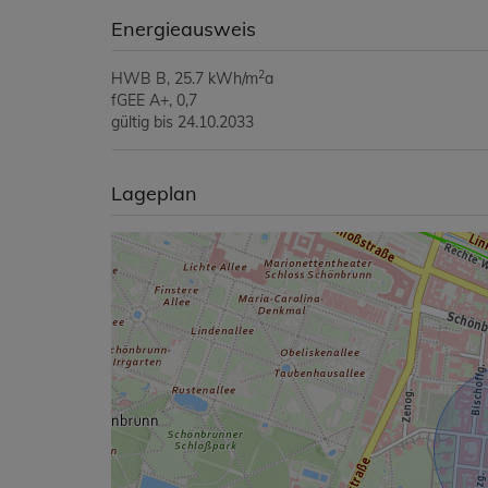
Energieausweis
2
HWB
B, 25.7 kWh/m
a
fGEE
A+, 0,7
gültig bis
24.10.2033
Lageplan