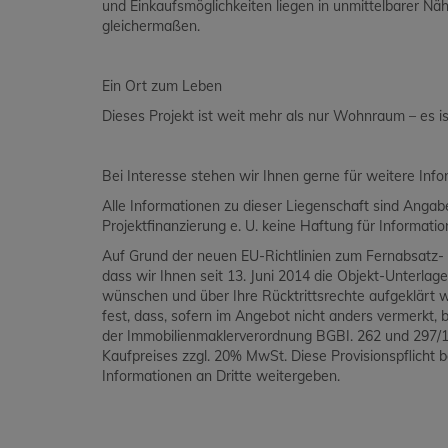
und Einkaufsmöglichkeiten liegen in unmittelbarer Näh
gleichermaßen.
Ein Ort zum Leben
Dieses Projekt ist weit mehr als nur Wohnraum – es 
Bei Interesse stehen wir Ihnen gerne für weitere Inf
Alle Informationen zu dieser Liegenschaft sind Ang
Projektfinanzierung e. U. keine Haftung für Informat
Auf Grund der neuen EU-Richtlinien zum Fernabsatz- 
dass wir Ihnen seit 13. Juni 2014 die Objekt-Unterlag
wünschen und über Ihre Rücktrittsrechte aufgeklärt 
fest, dass, sofern im Angebot nicht anders vermerkt, be
der Immobilienmaklerverordnung BGBI. 262 und 297/19
Kaufpreises zzgl. 20% MwSt. Diese Provisionspflicht 
Informationen an Dritte weitergeben.