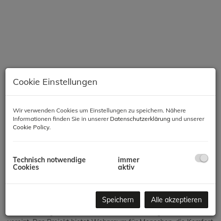
Cookie Einstellungen
Wir verwenden Cookies um Einstellungen zu speichern. Nähere
Informationen finden Sie in unserer
Datenschutzerklärung
und unserer
Cookie Policy
.
Beschreibung
Modernes Wohnen in Meidling – Komfort, Qualität &
Technisch notwendige
immer
Nachhaltigkeit
Cookies
aktiv
In einer der gefragtesten Lagen des 12. Bezirks entsteht ein
Speichern
Alle akzeptieren
hochwertiges Neubauprojekt mit 66 Wohnungen, das modernes
Wohnen, zeitgemäße Architektur und nachhaltige Bauweise