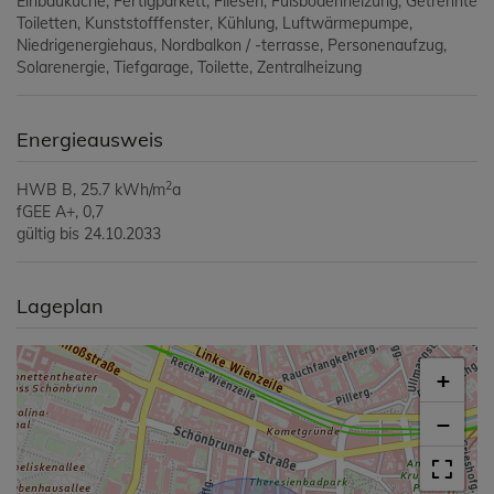
Einbauküche
Fertigparkett
Fliesen
Fußbodenheizung
Getrennte
Toiletten
Kunststofffenster
Kühlung
Luftwärmepumpe
Niedrigenergiehaus
Nordbalkon / -terrasse
Personenaufzug
Solarenergie
Tiefgarage
Toilette
Zentralheizung
Energieausweis
2
HWB
B, 25.7 kWh/m
a
fGEE
A+, 0,7
gültig bis
24.10.2033
Lageplan
+
−