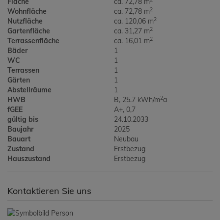
Fläche
ca. 72,78 m
2
Wohnfläche
ca. 72,78 m
2
Nutzfläche
ca. 120,06 m
2
Gartenfläche
ca. 31,27 m
2
Terrassenfläche
ca. 16,01 m
Bäder
1
WC
1
Terrassen
1
Gärten
1
Abstellräume
1
2
HWB
B, 25.7 kWh/m
a
fGEE
A+, 0,7
gültig bis
24.10.2033
Baujahr
2025
Bauart
Neubau
Zustand
Erstbezug
Hauszustand
Erstbezug
Kontaktieren Sie uns