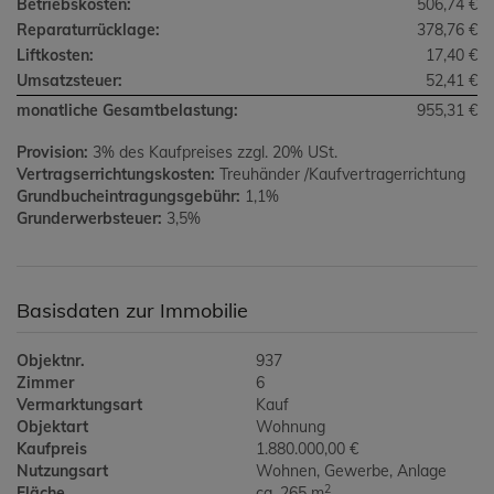
Betriebskosten:
506,74 €
Reparaturrücklage:
378,76 €
Liftkosten:
17,40 €
Umsatzsteuer:
52,41 €
monatliche Gesamtbelastung:
955,31 €
Provision:
3% des Kaufpreises zzgl. 20% USt.
Vertragserrichtungskosten:
Treuhänder /Kaufvertragerrichtung
Grundbucheintragungsgebühr:
1,1%
Grunderwerbsteuer:
3,5%
Basisdaten zur Immobilie
Objektnr.
937
Zimmer
6
Vermarktungsart
Kauf
Objektart
Wohnung
Kaufpreis
1.880.000,00 €
Nutzungsart
Wohnen
Gewerbe
Anlage
2
Fläche
ca. 265 m