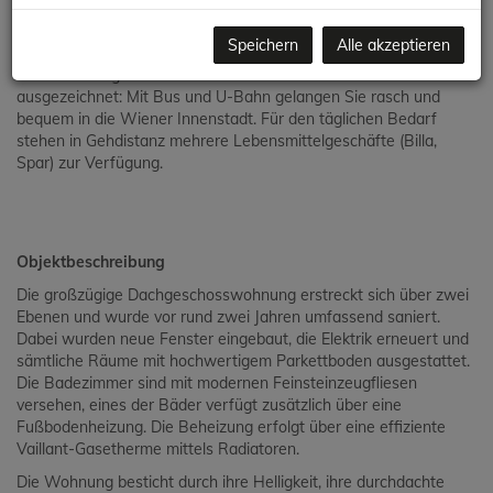
ein kulinarisches Highlight der Stadt, befindet sich in
unmittelbarer Nähe.
Speichern
Alle akzeptieren
Die Anbindung an das öffentliche Verkehrsnetz ist
ausgezeichnet: Mit Bus und U-Bahn gelangen Sie rasch und
bequem in die Wiener Innenstadt. Für den täglichen Bedarf
stehen in Gehdistanz mehrere Lebensmittelgeschäfte (Billa,
Spar) zur Verfügung.
Objektbeschreibung
Die großzügige Dachgeschosswohnung erstreckt sich über zwei
Ebenen und wurde vor rund zwei Jahren umfassend saniert.
Dabei wurden neue Fenster eingebaut, die Elektrik erneuert und
sämtliche Räume mit hochwertigem Parkettboden ausgestattet.
Die Badezimmer sind mit modernen Feinsteinzeugfliesen
versehen, eines der Bäder verfügt zusätzlich über eine
Fußbodenheizung. Die Beheizung erfolgt über eine effiziente
Vaillant-Gasetherme mittels Radiatoren.
Die Wohnung besticht durch ihre Helligkeit, ihre durchdachte