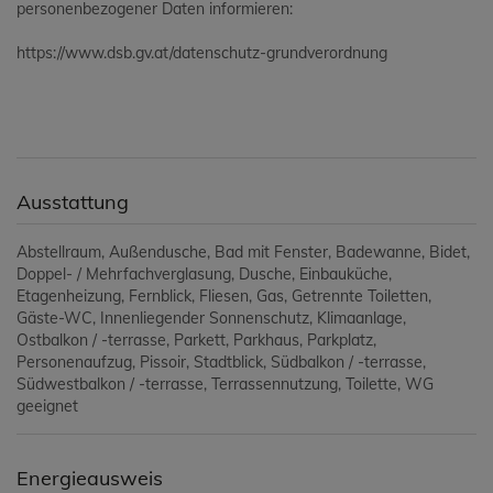
personenbezogener Daten informieren:
https://www.dsb.gv.at/datenschutz-grundverordnung
Ausstattung
Abstellraum
Außendusche
Bad mit Fenster
Badewanne
Bidet
Doppel- / Mehrfachverglasung
Dusche
Einbauküche
Etagenheizung
Fernblick
Fliesen
Gas
Getrennte Toiletten
Gäste-WC
Innenliegender Sonnenschutz
Klimaanlage
Ostbalkon / -terrasse
Parkett
Parkhaus
Parkplatz
Personenaufzug
Pissoir
Stadtblick
Südbalkon / -terrasse
Südwestbalkon / -terrasse
Terrassennutzung
Toilette
WG
geeignet
Energieausweis