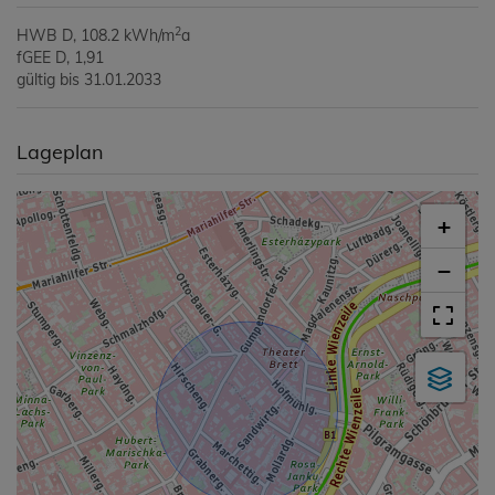
2
HWB
D, 108.2 kWh/m
a
fGEE
D, 1,91
gültig bis
31.01.2033
Lageplan
+
−