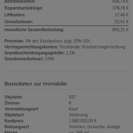
Betriebskosten:
506,74 €
Reparaturrücklage:
378,76 €
Liftkosten:
17,40 €
Umsatzsteuer:
52,41 €
monatliche Gesamtbelastung:
955,31 €
Provision:
3% des Kaufpreises zzgl. 20% USt.
Vertragserrichtungskosten:
Treuhänder /Kaufvertragerrichtung
Grundbucheintragungsgebühr:
1,1%
Grunderwerbsteuer:
3,5%
Basisdaten zur Immobilie
Objektnr.
937
Zimmer
6
Vermarktungsart
Kauf
Objektart
Wohnung
Kaufpreis
1.880.000,00 €
Nutzungsart
Wohnen
Gewerbe
Anlage
2
Fläche
ca. 265 m