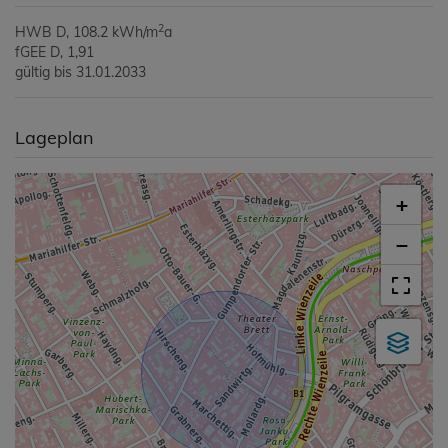
2
HWB
D, 108.2 kWh/m
a
fGEE
D, 1,91
gültig bis
31.01.2033
Lageplan
+
−