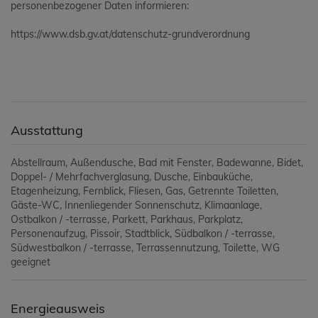
personenbezogener Daten informieren:
https://www.dsb.gv.at/datenschutz-grundverordnung
Ausstattung
Abstellraum
Außendusche
Bad mit Fenster
Badewanne
Bidet
Doppel- / Mehrfachverglasung
Dusche
Einbauküche
Etagenheizung
Fernblick
Fliesen
Gas
Getrennte Toiletten
Gäste-WC
Innenliegender Sonnenschutz
Klimaanlage
Ostbalkon / -terrasse
Parkett
Parkhaus
Parkplatz
Personenaufzug
Pissoir
Stadtblick
Südbalkon / -terrasse
Südwestbalkon / -terrasse
Terrassennutzung
Toilette
WG
geeignet
Energieausweis