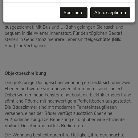
ein kulinarisches Highlight der Stadt, befindet sich in
unmittelbarer Nähe.
Speichern
Alle akzeptieren
Die Anbindung an das öffentliche Verkehrsnetz ist
ausgezeichnet: Mit Bus und U-Bahn gelangen Sie rasch und
bequem in die Wiener Innenstadt. Für den täglichen Bedarf
stehen in Gehdistanz mehrere Lebensmittelgeschäfte (Billa,
Spar) zur Verfügung.
Objektbeschreibung
Die großzügige Dachgeschosswohnung erstreckt sich über zwei
Ebenen und wurde vor rund zwei Jahren umfassend saniert.
Dabei wurden neue Fenster eingebaut, die Elektrik erneuert und
sämtliche Räume mit hochwertigem Parkettboden ausgestattet.
Die Badezimmer sind mit modernen Feinsteinzeugfliesen
versehen, eines der Bäder verfügt zusätzlich über eine
Fußbodenheizung. Die Beheizung erfolgt über eine effiziente
Vaillant-Gasetherme mittels Radiatoren.
Die Wohnung besticht durch ihre Helligkeit, ihre durchdachte