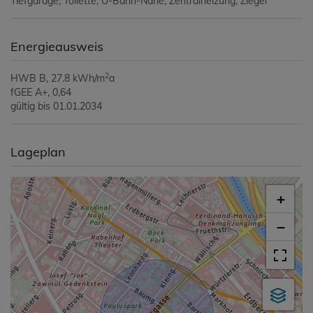
Tiefgarage
Toilette
U-Bahn-Nähe
Zentralheizung
Ziegel
Energieausweis
2
HWB
B, 27.8 kWh/m
a
fGEE
A+, 0,64
gültig bis
01.01.2034
Lageplan
+
−