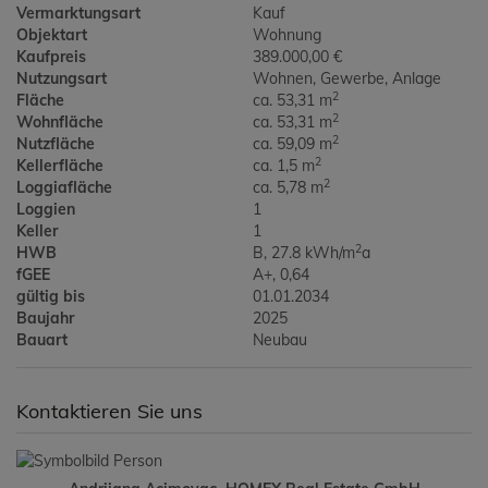
Vermarktungsart
Kauf
Objektart
Wohnung
Kaufpreis
389.000,00 €
Nutzungsart
Wohnen
Gewerbe
Anlage
2
Fläche
ca. 53,31 m
2
Wohnfläche
ca. 53,31 m
2
Nutzfläche
ca. 59,09 m
2
Kellerfläche
ca. 1,5 m
2
Loggiafläche
ca. 5,78 m
Loggien
1
Keller
1
2
HWB
B, 27.8 kWh/m
a
fGEE
A+, 0,64
gültig bis
01.01.2034
Baujahr
2025
Bauart
Neubau
Kontaktieren Sie uns