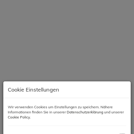
Cookie Einstellungen
Beschreibung
Wir verwenden Cookies um Einstellungen zu speichern. Nähere
Informationen finden Sie in unserer
Datenschutzerklärung
und unserer
Cookie Policy
.
Objektbeschreibung