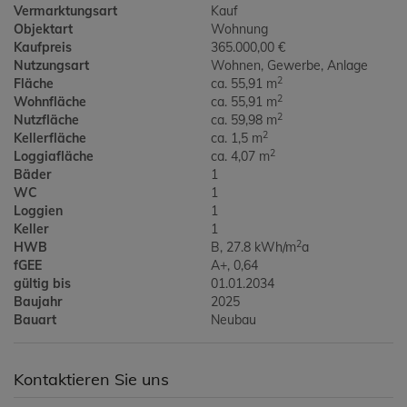
Vermarktungsart
Kauf
Objektart
Wohnung
Kaufpreis
365.000,00 €
Nutzungsart
Wohnen
Gewerbe
Anlage
2
Fläche
ca. 55,91 m
2
Wohnfläche
ca. 55,91 m
2
Nutzfläche
ca. 59,98 m
2
Kellerfläche
ca. 1,5 m
2
Loggiafläche
ca. 4,07 m
Bäder
1
WC
1
Loggien
1
Keller
1
2
HWB
B, 27.8 kWh/m
a
fGEE
A+, 0,64
gültig bis
01.01.2034
Baujahr
2025
Bauart
Neubau
Kontaktieren Sie uns