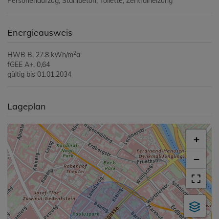
Personenaufzug
Stahlbeton
Toilette
Zentralheizung
Energieausweis
2
HWB
B, 27.8 kWh/m
a
fGEE
A+, 0,64
gültig bis
01.01.2034
Lageplan
+
−