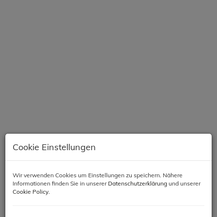
Cookie Einstellungen
Beschreibung
Wir verwenden Cookies um Einstellungen zu speichern. Nähere
Informationen finden Sie in unserer
Datenschutzerklärung
und unserer
Objektbeschreibung
Cookie Policy
.