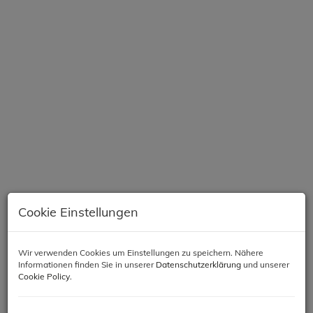
Cookie Einstellungen
Beschreibung
Wir verwenden Cookies um Einstellungen zu speichern. Nähere
Informationen finden Sie in unserer
Datenschutzerklärung
und unserer
Objektbeschreibung
Cookie Policy
.