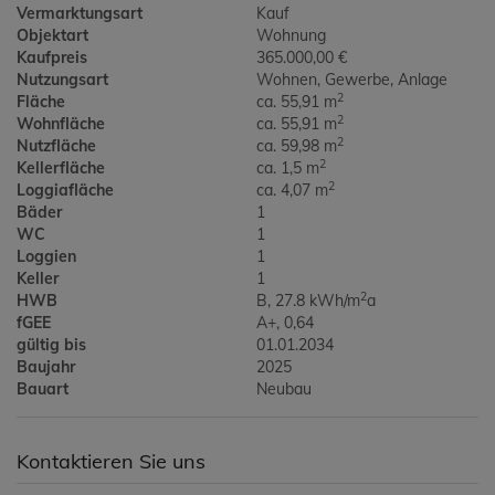
Vermarktungsart
Kauf
Objektart
Wohnung
Kaufpreis
365.000,00 €
Nutzungsart
Wohnen
Gewerbe
Anlage
2
Fläche
ca. 55,91 m
2
Wohnfläche
ca. 55,91 m
2
Nutzfläche
ca. 59,98 m
2
Kellerfläche
ca. 1,5 m
2
Loggiafläche
ca. 4,07 m
Bäder
1
WC
1
Loggien
1
Keller
1
2
HWB
B, 27.8 kWh/m
a
fGEE
A+, 0,64
gültig bis
01.01.2034
Baujahr
2025
Bauart
Neubau
Kontaktieren Sie uns