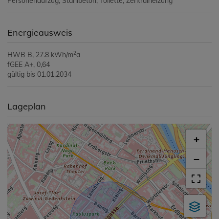
Personenaufzug
Stahlbeton
Toilette
Zentralheizung
Energieausweis
2
HWB
B, 27.8 kWh/m
a
fGEE
A+, 0,64
gültig bis
01.01.2034
Lageplan
+
−