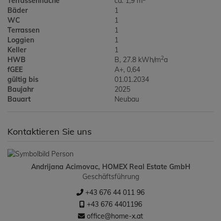
Terrassenfläche
ca. 1,9 m
Bäder
1
WC
1
Terrassen
1
Loggien
1
Keller
1
2
HWB
B, 27.8 kWh/m
a
fGEE
A+, 0,64
gültig bis
01.01.2034
Baujahr
2025
Bauart
Neubau
Kontaktieren Sie uns
Andrijana Acimovac, HOMEX Real Estate GmbH
Geschäftsführung
+43 676 44 011 96
+43 676 4401196
office@home-x.at