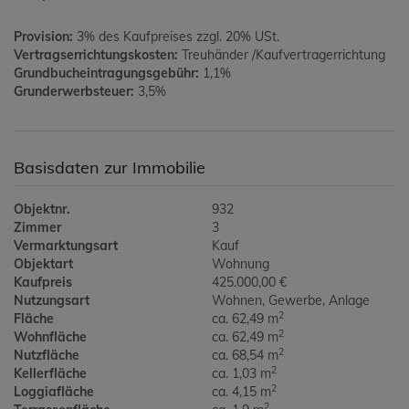
Provision:
3% des Kaufpreises zzgl. 20% USt.
Vertragserrichtungskosten:
Treuhänder /Kaufvertragerrichtung
Grundbucheintragungsgebühr:
1,1%
Grunderwerbsteuer:
3,5%
Basisdaten zur Immobilie
Objektnr.
932
Zimmer
3
Vermarktungsart
Kauf
Objektart
Wohnung
Kaufpreis
425.000,00 €
Nutzungsart
Wohnen
Gewerbe
Anlage
2
Fläche
ca. 62,49 m
2
Wohnfläche
ca. 62,49 m
2
Nutzfläche
ca. 68,54 m
2
Kellerfläche
ca. 1,03 m
2
Loggiafläche
ca. 4,15 m
2