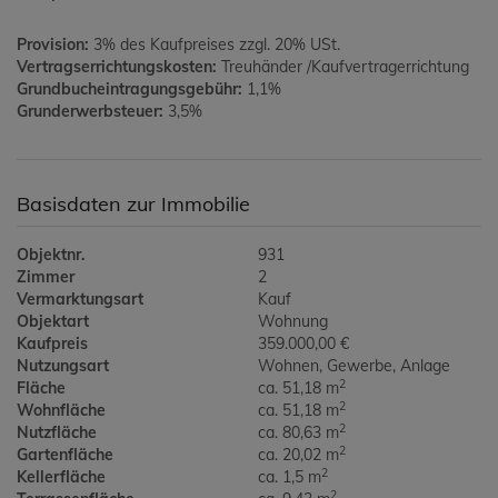
Provision:
3% des Kaufpreises zzgl. 20% USt.
Vertragserrichtungskosten:
Treuhänder /Kaufvertragerrichtung
Grundbucheintragungsgebühr:
1,1%
Grunderwerbsteuer:
3,5%
Basisdaten zur Immobilie
Objektnr.
931
Zimmer
2
Vermarktungsart
Kauf
Objektart
Wohnung
Kaufpreis
359.000,00 €
Nutzungsart
Wohnen
Gewerbe
Anlage
2
Fläche
ca. 51,18 m
2
Wohnfläche
ca. 51,18 m
2
Nutzfläche
ca. 80,63 m
2
Gartenfläche
ca. 20,02 m
2
Kellerfläche
ca. 1,5 m
2