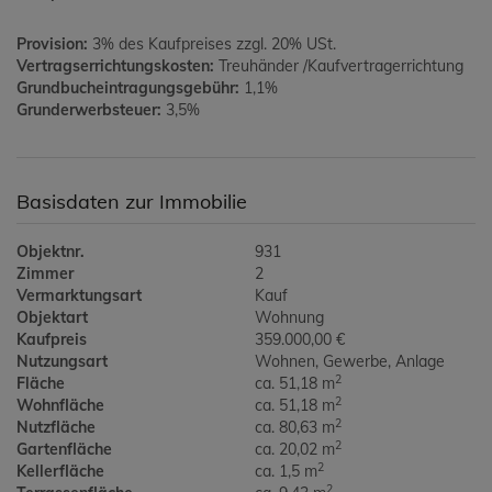
Provision:
3% des Kaufpreises zzgl. 20% USt.
Vertragserrichtungskosten:
Treuhänder /Kaufvertragerrichtung
Grundbucheintragungsgebühr:
1,1%
Grunderwerbsteuer:
3,5%
Basisdaten zur Immobilie
Objektnr.
931
Zimmer
2
Vermarktungsart
Kauf
Objektart
Wohnung
Kaufpreis
359.000,00 €
Nutzungsart
Wohnen
Gewerbe
Anlage
2
Fläche
ca. 51,18 m
2
Wohnfläche
ca. 51,18 m
2
Nutzfläche
ca. 80,63 m
2
Gartenfläche
ca. 20,02 m
2
Kellerfläche
ca. 1,5 m
2