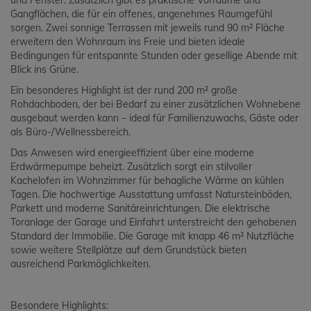
und Fenster. Zusätzlich gibt es praktische Vorräume und
Gangflächen, die für ein offenes, angenehmes Raumgefühl
sorgen. Zwei sonnige Terrassen mit jeweils rund 90 m² Fläche
erweitern den Wohnraum ins Freie und bieten ideale
Bedingungen für entspannte Stunden oder gesellige Abende mit
Blick ins Grüne.
Ein besonderes Highlight ist der rund 200 m² große
Rohdachboden, der bei Bedarf zu einer zusätzlichen Wohnebene
ausgebaut werden kann – ideal für Familienzuwachs, Gäste oder
als Büro-/Wellnessbereich.
Das Anwesen wird energieeffizient über eine moderne
Erdwärmepumpe beheizt. Zusätzlich sorgt ein stilvoller
Kachelofen im Wohnzimmer für behagliche Wärme an kühlen
Tagen. Die hochwertige Ausstattung umfasst Natursteinböden,
Parkett und moderne Sanitäreinrichtungen. Die elektrische
Toranlage der Garage und Einfahrt unterstreicht den gehobenen
Standard der Immobilie. Die Garage mit knapp 46 m² Nutzfläche
sowie weitere Stellplätze auf dem Grundstück bieten
ausreichend Parkmöglichkeiten.
Besondere Highlights: