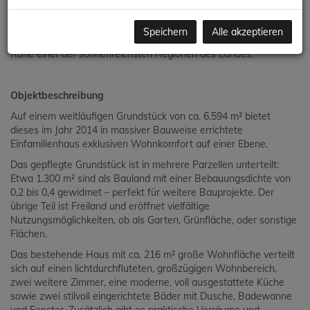
begehrtesten Kur- und Thermalorte Österreichs.
Dieses außergewöhnliche Anwesen vereint auf stilvolle Weise
Speichern
Alle akzeptieren
moderne Architektur, höchste Bauqualität und die wohltuende
Ruhe einer der sonnenreichsten Regionen des Landes.
Objektbeschreibung
Auf einem weitläufigen Grundstück von ca. 6.594 m² bietet
dieses im Jahr 2014 in massiver Bauweise errichtete
Einfamilienhaus exklusiven Wohnkomfort auf einer Ebene.
Das gepflegte Grundstück ist in mehrere Parzellen unterteilt:
Etwa 1.300 m² sind als Bauland mit einer Bebauungsdichte von
0,2 bis 0,4 gewidmet – perfekt für weitere Bauprojekte. Der
übrige Teil ist Freiland und eröffnet vielfältige
Nutzungsmöglichkeiten, ob als Garten, Grünfläche, oder sonstige
Flächen.
Das bestehende Haus mit ca. 216 m² große Wohnfläche verteilt
sich auf einen lichtdurchfluteten, großzügigen Wohnbereich,
zwei weitere Zimmer, eine moderne, voll ausgestattete Küche
sowie zwei stilvoll eingerichtete Bäder mit Dusche, Badewanne