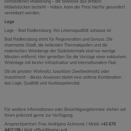
vorhandenen Möblierung – die teilweise aus antiken
Möbelstücken besteht – haben, kann der Preis hierfür gesondert
vereinbart werden.
Lage
Lage – Bad Radkersburg: Wo Lebensqualität zuhause ist
Bad Radkersburg steht für Regeneration und Genuss. Die
charmante Stadt, die heilenden Thermalquellen und die
malerischen Weinberge der Südsteiermark sind nur wenige
Minuten entfernt. Hier genießen Sie die Vorzüge einer exklusiven
Wohnlage mit bester Infrastruktur und internationalem Flair.
Ob als privater Wohnsitz, luxuriöser Zweitwohnsitz oder
Investment – dieses Anwesen bietet eine seltene Kombination
aus Lage, Qualität und Ausbaupotenzial.
Für weitere Informationen oder Besichtigungstermine stehen wir
Ihnen jederzeit gerne zur Verfügung.
Ansprechpartner: Frau Andrijana Acimovac I Mobil:
+43 676
4401196
I Mail: office@home-x.at