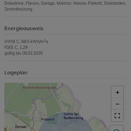
Erdwärme
Fliesen
Garage
Marmor
Massiv
Parkett
Steinboden
Zentralheizung
Energieausweis
2
HWB
C, 68.5 kWh/m
a
fGEE
C, 1,29
gültig bis
09.02.2035
Lageplan
+
−