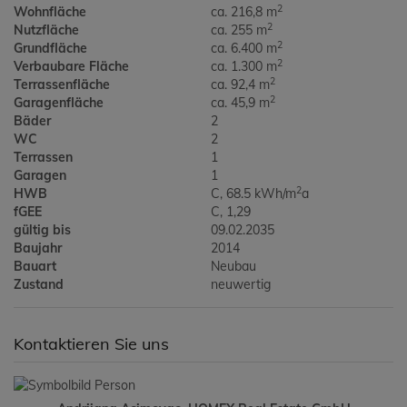
2
Wohnfläche
ca. 216,8 m
2
Nutzfläche
ca. 255 m
2
Grundfläche
ca. 6.400 m
2
Verbaubare Fläche
ca. 1.300 m
2
Terrassenfläche
ca. 92,4 m
2
Garagenfläche
ca. 45,9 m
Bäder
2
WC
2
Terrassen
1
Garagen
1
2
HWB
C, 68.5 kWh/m
a
fGEE
C, 1,29
gültig bis
09.02.2035
Baujahr
2014
Bauart
Neubau
Zustand
neuwertig
Kontaktieren Sie uns