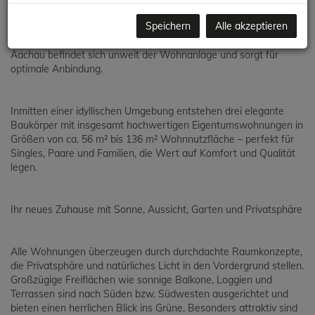
Neubauprojekt Bel Air in Aachau vereint genau diese Vorzüge:
Speichern
Alle akzeptieren
Nur rund 15 Minuten entfernt erreichen Sie bequem mit der
Schnellbahn den Wiener Hauptbahnhof. Auch der Bahnhof in
Aachau befindet sich unweit der Wohnanlage und sorgt für
optimale Anbindung.
Inmitten einer idyllischen Umgebung entstehen drei elegante
Baukörper mit insgesamt hochwertigen Eigentumswohnungen in
Größen von ca. 56 m² bis 136 m² Wohnnutzfläche – perfekt für
Singles, Paare und Familien, die Wert auf Komfort und Qualität
legen.
Ihr neues Zuhause mit Sonne, Aussicht, Garten und Privatsphäre
Alle Wohnungen überzeugen durch durchdachte Raumkonzepte,
die Privatsphäre und natürliches Licht in den Vordergrund stellen.
Großzügige Freiflächen wie sonnige Balkone, Loggien und
Terrassen sind nach Süden bzw. Südwesten ausgerichtet und
bieten einen herrlichen Blick ins Grüne. Besonders attraktiv sind