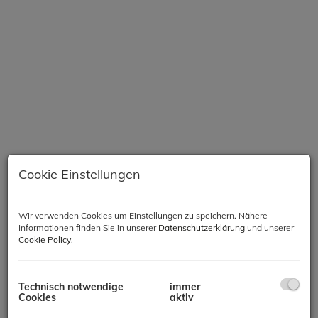
Cookie Einstellungen
Wir verwenden Cookies um Einstellungen zu speichern. Nähere
Beschreibung
Informationen finden Sie in unserer
Datenschutzerklärung
und unserer
Cookie Policy
.
"Stadtnah wohnen, im Grünen leben"
Technisch notwendige
immer
Cookies
aktiv
Sie möchten in absoluter Grünruhelage wohnen und dennoch die
Nähe zur pulsierenden Hauptstadt Wien genießen? Das