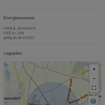
Energieausweis
2
HWB
B, 29 kWh/m
a
fGEE
A+, 0,64
gültig bis
06.10.2033
Lageplan
+
−