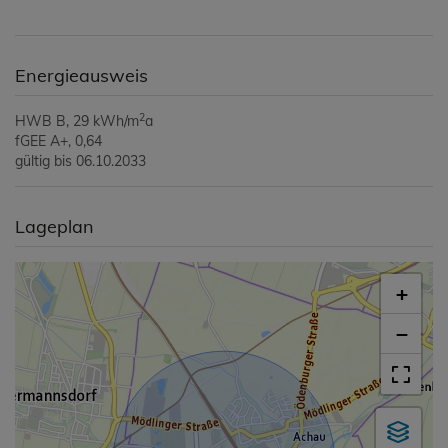
Energieausweis
2
HWB
B, 29 kWh/m
a
fGEE
A+, 0,64
gültig bis
06.10.2033
Lageplan
+
−