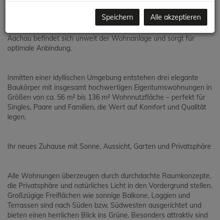
Neubauprojekt Bel Air in Aachau vereint genau diese Vorzüge:
Speichern
Alle akzeptieren
Nur rund 15 Minuten entfernt erreichen Sie bequem mit der
Schnellbahn den Wiener Hauptbahnhof. Auch der Bahnhof in
Aachau befindet sich unweit der Wohnanlage und sorgt für
optimale Anbindung.
Inmitten einer idyllischen Umgebung entstehen drei elegante
Baukörper mit insgesamt hochwertigen Eigentumswohnungen in
Größen von ca. 56 m² bis 136 m² Wohnnutzfläche – perfekt für
Singles, Paare und Familien, die Wert auf Komfort und Qualität
legen.
Ihr neues Zuhause mit Sonne, Aussicht, Garten und Privatsphäre
Alle Wohnungen überzeugen durch durchdachte Raumkonzepte,
die Privatsphäre und natürliches Licht in den Vordergrund stellen.
Großzügige Freiflächen wie sonnige Balkone, Loggien und
Terrassen sind nach Süden bzw. Südwesten ausgerichtet und
bieten einen herrlichen Blick ins Grüne. Besonders attraktiv sind