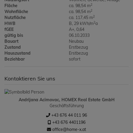
2
Fläche
ca. 98,54 m
2
Wohnfläche
ca. 98,54 m
2
Nutzfläche
ca. 117,45 m
2
HWB
B, 29 kWh/m
a
fGEE
A+, 0,64
gültig bis
06.10.2033
Bauart
Neubau
Zustand
Erstbezug
Hauszustand
Erstbezug
Beziehbar
sofort
Kontaktieren Sie uns
Andrijana Acimovac, HOMEX Real Estate GmbH
Geschäftsführung
+43 676 44 011 96
+43 676 4401196
office@home-x.at