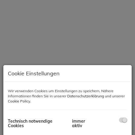
Cookie Einstellungen
Wir verwenden Cookies um Einstellungen zu speichern. Nähere
Beschreibung
Informationen finden Sie in unserer
Datenschutzerklärung
und unserer
Cookie Policy
.
"Stadtnah wohnen, im Grünen leben"
Technisch notwendige
immer
Cookies
aktiv
Sie möchten in absoluter Grünruhelage wohnen und dennoch die
Nähe zur pulsierenden Hauptstadt Wien genießen? Das