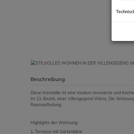
Technisc
Beschreibung
Diese Immobilie ist eine modern renovierte und hoc
im 13. Bezirk, einer Villengegend Wiens. Die Wohnung 
Raumaufteilung.
Highlights der Wohnung:
1. Terrasse mit Gartenblick: