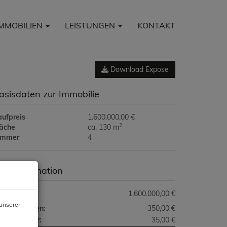
IMMOBILIEN
LEISTUNGEN
KONTAKT
Download Expose
asisdaten zur Immobilie
aufpreis
1.600.000,00 €
2
läche
ca. 130 m
immer
4
reisinformation
ufpreis:
1.600.000,00 €
unserer
triebskosten:
350,00 €
msatzsteuer:
35,00 €