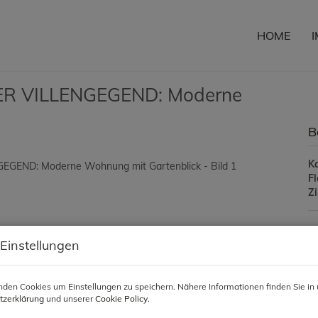
HOME
R VILLENGEGEND: Moderne
B
K
F
Z
P
 Einstellungen
Ka
den Cookies um Einstellungen zu speichern. Nähere Informationen finden Sie in 
Be
tzerklärung
und unserer
Cookie Policy
.
U