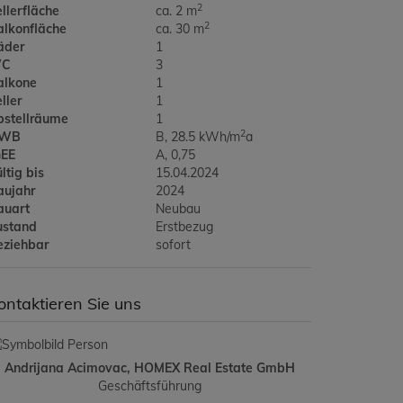
2
llerfläche
ca. 2 m
2
alkonfläche
ca. 30 m
äder
1
C
3
alkone
1
ller
1
bstellräume
1
2
WB
B, 28.5 kWh/m
a
GEE
A, 0,75
ltig bis
15.04.2024
aujahr
2024
auart
Neubau
ustand
Erstbezug
eziehbar
sofort
ontaktieren Sie uns
Andrijana Acimovac, HOMEX Real Estate GmbH
Geschäftsführung