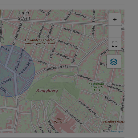
+
−
Tiles ©
basemap.at