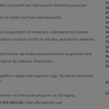
Ke
Möbel und schafft eine harmonische Verbindung zwischen
B
B
W
lt ein Gefühl von Ruhe und Exklusivität.
B
Ke
A
h, ausgestattet mit modernen, minimalistischen Möbeln.
H
ßen Leuchten schafft ein stilvolles, gemütliches Ambiente.
f
gü
B
ete Räume, die funktional und ästhetisch eingerichtet sind.
B
Z
rgänzt die exklusive Atmosphäre.
B
efühl in ruhiger und begehrter Lage. Perfekt für Menschen,
n.
K
stehen wir Ihnen jederzeit gerne zur Verfügung.
3 676 4401196
I Mail: office@home-x.at