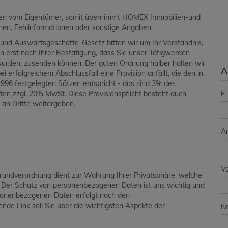
aben vom Eigentümer, somit übernimmt HOMEX Immobilien-und
ionen, Fehlinformationen oder sonstige Angaben.
und Auswärtsgeschäfte-Gesetz bitten wir um Ihr Verständnis,
en erst nach Ihrer Bestätigung, dass Sie unser Tätigwerden
wurden, zusenden können. Der guten Ordnung halber halten wir
A
i erfolgreichem Abschlussfall eine Provision anfällt, die den in
96 festgelegten Sätzen entspricht - das sind 3% des
E-
en zzgl. 20% MwSt. Diese Provisionspflicht besteht auch
 an Dritte weitergeben.
A
V
grundverordnung dient zur Wahrung Ihrer Privatsphäre, welche
. Der Schutz von personenbezogenen Daten ist uns wichtig und
ersonenbezogenen Daten erfolgt nach den
de Link soll Sie über die wichtigsten Aspekte der
N