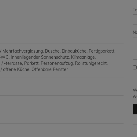
Te
Na
 / Mehrfachverglasung
Dusche
Einbauküche
Fertigparkett
e-WC
Innenliegender Sonnenschutz
Klimaanlage
/ -terrasse
Parkett
Personenaufzug
Rollstuhlgerecht
/ offene Küche
Öffenbare Fenster
Wi
we