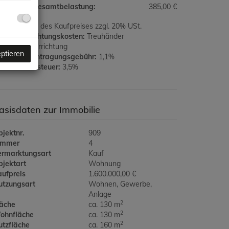
onatliche Gesamtbelastung:
385,00 €
ovision:
3% des Kaufpreises zzgl. 20% USt.
rtragserrichtungskosten:
Treuhänder
aufvertragerrichtung
eptieren
rundbucheintragungsgebühr:
1,1%
runderwerbsteuer:
3,5%
asisdaten zur Immobilie
jektnr.
909
immer
4
ermarktungsart
Kauf
bjektart
Wohnung
aufpreis
1.600.000,00 €
utzungsart
Wohnen
Gewerbe
Anlage
2
läche
ca. 130 m
2
ohnfläche
ca. 130 m
2
utzfläche
ca. 160 m