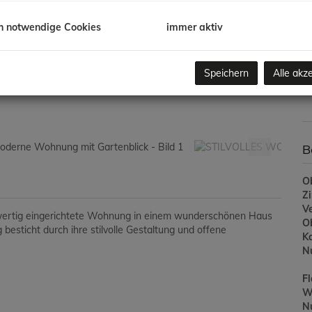
m
h notwendige Cookies
immer aktiv
Pr
Ve
/K
Speichern
Alle akz
G
G
B
Ob
Z
V
hwertig eingerichtete Wohnung in einem wunderschönen Haus
O
besticht durch ihre stilvolle Gestaltung und offene
K
N
F
W
N