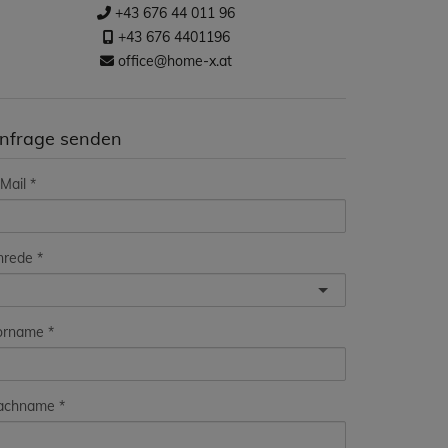
+43 676 44 011 96
+43 676 4401196
office@home-x.at
nfrage senden
Mail
nrede
orname
achname