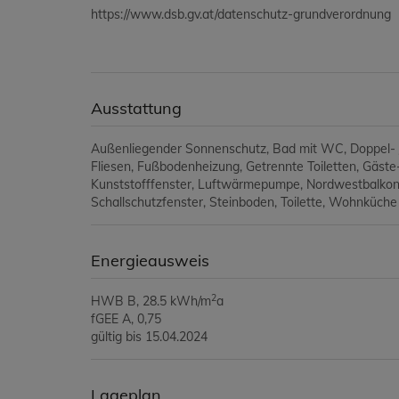
https://www.dsb.gv.at/datenschutz-grundverordnung
Ausstattung
Außenliegender Sonnenschutz
Bad mit WC
Doppel-
Fliesen
Fußbodenheizung
Getrennte Toiletten
Gäst
Kunststofffenster
Luftwärmepumpe
Nordwestbalkon 
Schallschutzfenster
Steinboden
Toilette
Wohnküche 
Energieausweis
2
HWB
B, 28.5 kWh/m
a
fGEE
A, 0,75
gültig bis
15.04.2024
Lageplan