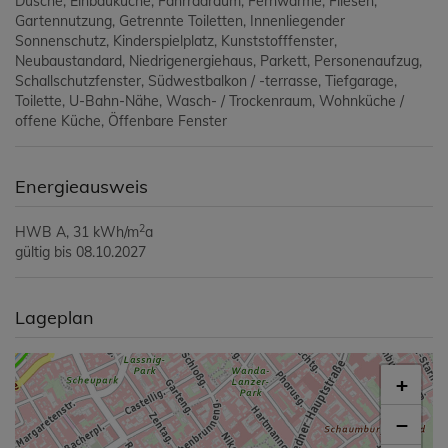
Dusche
Einbauküche
Fahrradraum
Fernwärme
Fliesen
Gartennutzung
Getrennte Toiletten
Innenliegender
Sonnenschutz
Kinderspielplatz
Kunststofffenster
Neubaustandard
Niedrigenergiehaus
Parkett
Personenaufzug
Schallschutzfenster
Südwestbalkon / -terrasse
Tiefgarage
Toilette
U-Bahn-Nähe
Wasch- / Trockenraum
Wohnküche /
offene Küche
Öffenbare Fenster
Energieausweis
2
HWB
A, 31 kWh/m
a
gültig bis
08.10.2027
Lageplan
+
−