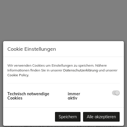
Cookie Einstellungen
Wir verwenden Cookies um Einstellungen zu speichern. Nähere
Informationen finden Sie in unserer
Datenschutzerklärung
und unserer
Beschreibung
Cookie Policy
.
Technisch notwendige
immer
Bei gegenständlicher Liegenschaft handelt es sich um eine
Cookies
aktiv
wunderschöne, lichtdurchflutete 2 Zimmer Neubau Wohnung.
Diese Wohnung befindet sich im 5. Wiener Gemeindebezirk,
Margareten in einer tollen Lage. Dieser Bezirk ist bekannt für
Speichern
Alle akzeptieren
seine Mischung aus traditioneller Wiener Architektur und