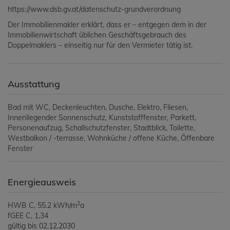
https://www.dsb.gv.at/datenschutz-grundverordnung
Der Immobilienmakler erklärt, dass er – entgegen dem in der
Immobilienwirtschaft üblichen Geschäftsgebrauch des
Doppelmaklers – einseitig nur für den Vermieter tätig ist.
Ausstattung
Bad mit WC
Deckenleuchten
Dusche
Elektro
Fliesen
Innenliegender Sonnenschutz
Kunststofffenster
Parkett
Personenaufzug
Schallschutzfenster
Stadtblick
Toilette
Westbalkon / -terrasse
Wohnküche / offene Küche
Öffenbare
Fenster
Energieausweis
2
HWB
C, 55.2 kWh/m
a
fGEE
C, 1,34
gültig bis
02.12.2030