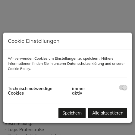
Cookie Einstellungen
Wir verwenden Cookies um Einstellungen zu speichern. Nähere
Informationen finden Sie in unserer
Datenschutzerklärung
und unserer
Cookie Policy
.
Beschreibung
Technisch notwendige
immer
Cookies
aktiv
Lage: Die Wohnung befindet sich in der Praterstraße, nur wenige
Schritte von der U-Bahn-Station Nestoyplatz entfernt. Die Lage
bietet eine ausgezeichnete Anbindung an öffentliche
Verkehrsmittel und ist ideal für Pendler.
Speichern
Alle akzeptieren
Beschreibung:
- Lage: Praterstraße