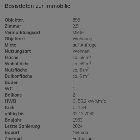
Basisdaten zur Immobilie
Objektnr.
896
Zimmer
2,5
Vermarktungsart
Miete
Objektart
Wohnung
Miete
auf Anfrage
Nutzungsart
Wohnen
2
Fläche
ca. 59 m
2
Wohnfläche
ca. 59 m
2
Nutzfläche
ca. 6 m
2
Balkonfläche
ca. 6 m
Bäder
1
WC
1
Balkone
2
2
HWB
C, 55.2 kWh/m
a
fGEE
C, 1,34
gültig bis
02.12.2030
Baujahr
1963
Letzte Sanierung
2024
Bauart
Neubau
Zustand
Erstbezug